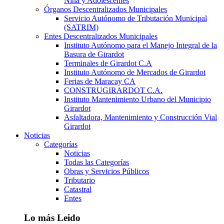
Niña y Adolescentes
Órganos Descentralizados Municipales
Servicio Autónomo de Tributación Municipal
(SATRIM)
Entes Descentralizados Municipales
Instituto Autónomo para el Manejo Integral de la
Basura de Girardot
Terminales de Girardot C.A
Instituto Autónomo de Mercados de Girardot
Ferias de Maracay CA
CONSTRUGIRARDOT C.A.
Instituto Mantenimiento Urbano del Municipio
Girardot
Asfaltadora, Mantenimiento y Construcción Vial
Girardot
Noticias
Categorías
Noticias
Todas las Categorías
Obras y Servicios Públicos
Tributario
Catastral
Entes
Lo más Leido