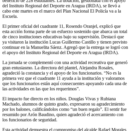
beneficio de 228 estudiantes. La dotación, gestionada con el apoyo
del Instituto Regional del Deporte en Aragua (IRDA), se llevó a
cabo este martes en el marco del Plan Nacional El Policía va a la
Escuela.
El primer oficial del cuadrante 11, Rosendo Oranjel, explicó que
esta acción forma parte de un esfuerzo sostenido que abarca un total
de cinco instituciones educativas bajo su supervisión. Destacó que
ya visitaron la institución Lucas Guillermo Castillo y tienen previsto
continuar en la Manuelita Sáenz. Agregó que la entrega se logró con
el apoyo del Instituto Regional del Deporte en Aragua (IRDA).
La jornada se complementó con una actividad recreativa que generó
gran entusiasmo. La directora del plantel, Alejandra Rosales,
agradeció la constancia y el apoyo de los funcionarios. “No es la
primera vez que el cuadrante 11 ayuda a la institución y valoramos
que los funcionarios están aquí consecuentes apoyando cada una de
las actividades en las que los requerimos”.
El impacto fue directo en los niños. Douglas Vivas y Rubiana
Machado, alumnos de quinto grado, expresaron su agradecimiento
por los balones, calificándolos como “un buen regalo”. El sentir fue
resumido por Arón Baudino, quien agradeció el acercamiento con
los funcionarios de seguridad.
Esta actividad demuestra el compromiso del alcalde Rafael Morales