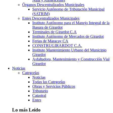
Niña y Adolescentes
Órganos Descentralizados Municipales
Servicio Autónomo de Tributación Municipal
(SATRIM)
Entes Descentralizados Municipales
Instituto Autónomo para el Manejo Integral de la
Basura de Girardot
Terminales de Girardot C.A
Instituto Autónomo de Mercados de Girardot
Ferias de Maracay CA
CONSTRUGIRARDOT C.A.
Instituto Mantenimiento Urbano del Municipio
Girardot
Asfaltadora, Mantenimiento y Construcción Vial
Girardot
Noticias
Categorías
Noticias
Todas las Categorías
Obras y Servicios Públicos
Tributario
Catastral
Entes
Lo más Leido