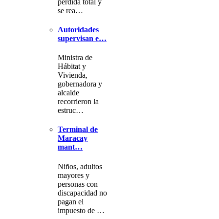
pérdida total y
se rea…
Autoridades
supervisan e…
Ministra de
Hábitat y
Vivienda,
gobernadora y
alcalde
recorrieron la
estruc…
Terminal de
Maracay
mant…
Niños, adultos
mayores y
personas con
discapacidad no
pagan el
impuesto de …