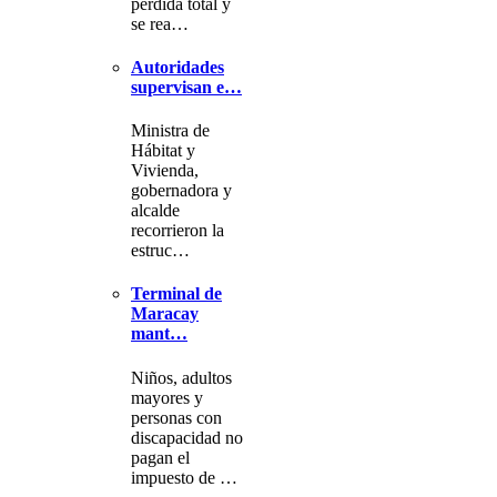
pérdida total y
se rea…
Autoridades
supervisan e…
Ministra de
Hábitat y
Vivienda,
gobernadora y
alcalde
recorrieron la
estruc…
Terminal de
Maracay
mant…
Niños, adultos
mayores y
personas con
discapacidad no
pagan el
impuesto de …