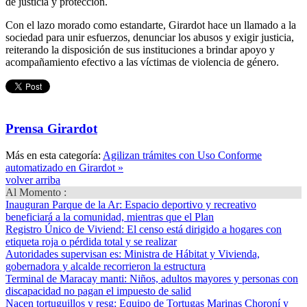
de justicia y protección.
Con el lazo morado como estandarte, Girardot hace un llamado a la
sociedad para unir esfuerzos, denunciar los abusos y exigir justicia,
reiterando la disposición de sus instituciones a brindar apoyo y
acompañamiento efectivo a las víctimas de violencia de género.
Prensa Girardot
Más en esta categoría:
Agilizan trámites con Uso Conforme
automatizado en Girardot »
volver arriba
Al Momento :
Inauguran Parque de la Ar
: Espacio deportivo y recreativo
beneficiará a la comunidad, mientras que el Plan
Registro Único de Viviend
: El censo está dirigido a hogares con
etiqueta roja o pérdida total y se realizar
Autoridades supervisan es
: Ministra de Hábitat y Vivienda,
gobernadora y alcalde recorrieron la estructura
Terminal de Maracay manti
: Niños, adultos mayores y personas con
discapacidad no pagan el impuesto de salid
Nacen tortuguillos y resg
: Equipo de Tortugas Marinas Choroní y