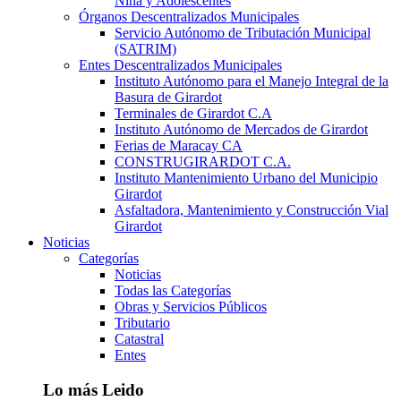
Niña y Adolescentes
Órganos Descentralizados Municipales
Servicio Autónomo de Tributación Municipal
(SATRIM)
Entes Descentralizados Municipales
Instituto Autónomo para el Manejo Integral de la
Basura de Girardot
Terminales de Girardot C.A
Instituto Autónomo de Mercados de Girardot
Ferias de Maracay CA
CONSTRUGIRARDOT C.A.
Instituto Mantenimiento Urbano del Municipio
Girardot
Asfaltadora, Mantenimiento y Construcción Vial
Girardot
Noticias
Categorías
Noticias
Todas las Categorías
Obras y Servicios Públicos
Tributario
Catastral
Entes
Lo más Leido