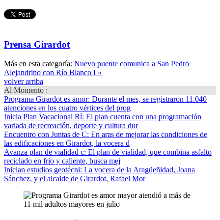
Prensa Girardot
Más en esta categoría:
Nuevo puente comunica a San Pedro
Alejandrino con Río Blanco I »
volver arriba
Al Momento :
Programa Girardot es amor
: Durante el mes, se registraron 11.040
atenciones en los cuatro vértices del prog
Inicia Plan Vacacional Rí
: El plan cuenta con una programación
variada de recreación, deporte y cultura dur
Encuentro con Juntas de C
: En aras de mejorar las condiciones de
las edificaciones en Girardot, la vocera d
Avanza plan de vialidad c
: El plan de vialidad, que combina asfalto
reciclado en frío y caliente, busca mej
Inician estudios geotécni
: La vocera de la Aragüeñidad, Joana
Sánchez, y el alcalde de Girardot, Rafael Mor