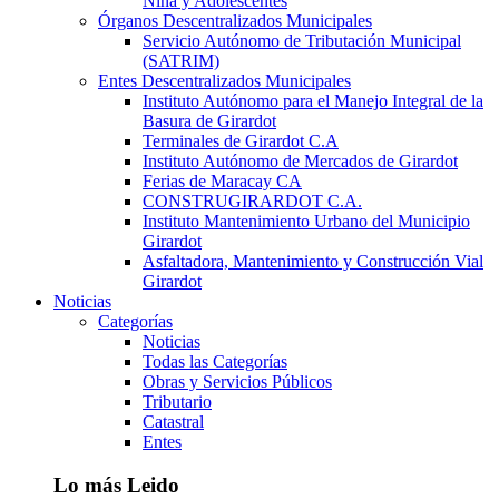
Niña y Adolescentes
Órganos Descentralizados Municipales
Servicio Autónomo de Tributación Municipal
(SATRIM)
Entes Descentralizados Municipales
Instituto Autónomo para el Manejo Integral de la
Basura de Girardot
Terminales de Girardot C.A
Instituto Autónomo de Mercados de Girardot
Ferias de Maracay CA
CONSTRUGIRARDOT C.A.
Instituto Mantenimiento Urbano del Municipio
Girardot
Asfaltadora, Mantenimiento y Construcción Vial
Girardot
Noticias
Categorías
Noticias
Todas las Categorías
Obras y Servicios Públicos
Tributario
Catastral
Entes
Lo más Leido