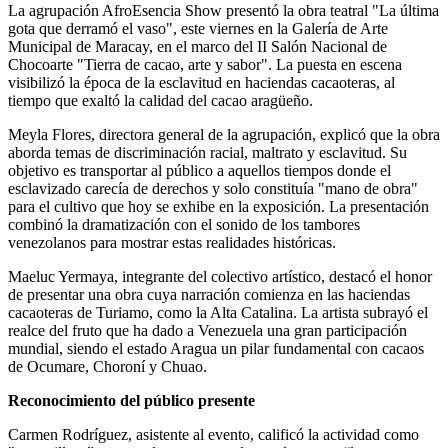
La agrupación AfroEsencia Show presentó la obra teatral "La última
gota que derramó el vaso", este viernes en la Galería de Arte
Municipal de Maracay, en el marco del II Salón Nacional de
Chocoarte "Tierra de cacao, arte y sabor". La puesta en escena
visibilizó la época de la esclavitud en haciendas cacaoteras, al
tiempo que exaltó la calidad del cacao aragüeño.
Meyla Flores, directora general de la agrupación, explicó que la obra
aborda temas de discriminación racial, maltrato y esclavitud. Su
objetivo es transportar al público a aquellos tiempos donde el
esclavizado carecía de derechos y solo constituía "mano de obra"
para el cultivo que hoy se exhibe en la exposición. La presentación
combinó la dramatización con el sonido de los tambores
venezolanos para mostrar estas realidades históricas.
Maeluc Yermaya, integrante del colectivo artístico, destacó el honor
de presentar una obra cuya narración comienza en las haciendas
cacaoteras de Turiamo, como la Alta Catalina. La artista subrayó el
realce del fruto que ha dado a Venezuela una gran participación
mundial, siendo el estado Aragua un pilar fundamental con cacaos
de Ocumare, Choroní y Chuao.
Reconocimiento del público presente
Carmen Rodríguez, asistente al evento, calificó la actividad como