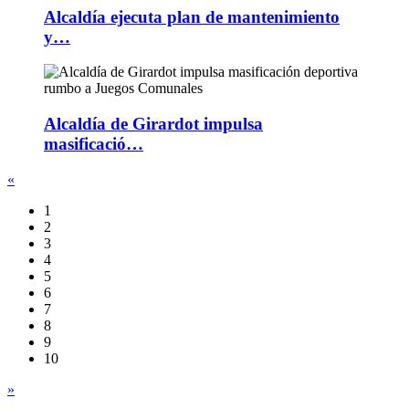
Alcaldía ejecuta plan de mantenimiento
y…
Alcaldía de Girardot impulsa
masificació…
«
1
2
3
4
5
6
7
8
9
10
»