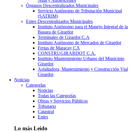
Niña y Adolescentes
Órganos Descentralizados Municipales
Servicio Autónomo de Tributación Municipal
(SATRIM)
Entes Descentralizados Municipales
Instituto Autónomo para el Manejo Integral de la
Basura de Girardot
Terminales de Girardot C.A
Instituto Autónomo de Mercados de Girardot
Ferias de Maracay CA
CONSTRUGIRARDOT C.A.
Instituto Mantenimiento Urbano del Municipio
Girardot
Asfaltadora, Mantenimiento y Construcción Vial
Girardot
Noticias
Categorías
Noticias
Todas las Categorías
Obras y Servicios Públicos
Tributario
Catastral
Entes
Lo más Leido