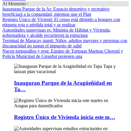
Al Momento :
Inauguran Parque de la Ar
: Espacio deportivo y recreativo
beneficiará a la comunidad, mientras que el Plan
Registro Único de Viviend
: El censo está dirigido a hogares con
etiqueta roja o pérdida total y se realizar
Autoridades supervisan es
: Ministra de Hábitat y Vivienda,
gobernadora y alcalde recorrieron la estructura
Terminal de Maracay manti
: Niños, adultos mayores y personas con
discapacidad no pagan el impuesto de salid
Nacen tortuguillos y resg
: Equipo de Tortugas Marinas Choroní y
Policía Municipal de Girardot protegen una
Inauguran Parque de la Aragüeñidad en
Ta…
Registro Único de Vivienda inicia este m…