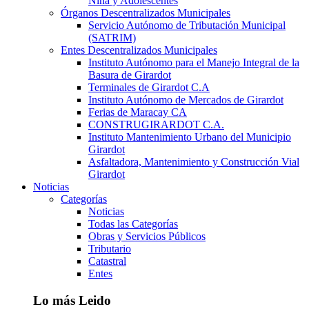
Niña y Adolescentes
Órganos Descentralizados Municipales
Servicio Autónomo de Tributación Municipal
(SATRIM)
Entes Descentralizados Municipales
Instituto Autónomo para el Manejo Integral de la
Basura de Girardot
Terminales de Girardot C.A
Instituto Autónomo de Mercados de Girardot
Ferias de Maracay CA
CONSTRUGIRARDOT C.A.
Instituto Mantenimiento Urbano del Municipio
Girardot
Asfaltadora, Mantenimiento y Construcción Vial
Girardot
Noticias
Categorías
Noticias
Todas las Categorías
Obras y Servicios Públicos
Tributario
Catastral
Entes
Lo más Leido