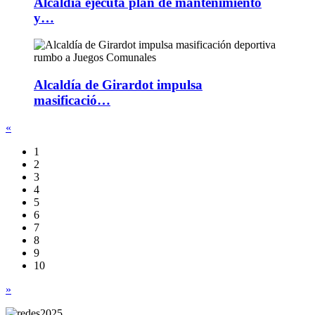
Alcaldía ejecuta plan de mantenimiento
y…
Alcaldía de Girardot impulsa
masificació…
«
1
2
3
4
5
6
7
8
9
10
»