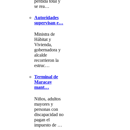
pérdida total y
se rea…
Autoridades
supervisan e…
Ministra de
Hábitat y
Vivienda,
gobernadora y
alcalde
recorrieron la
estruc…
Terminal de
Maracay
mant…
Niños, adultos
mayores y
personas con
discapacidad no
pagan el
impuesto de …