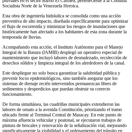
pluviales en el sector Barrio El Carmen, perteneciente a la Comuna
Socialista Norte de la Venezuela Heroica.
Esta obra de ingeniería hidráulica se consolida como una acción
preventiva de alto impacto, diseñada específicamente para optimizar
el flujo de escorrentía y minimizar los riesgos de inundaciones que
históricamente han afectado a los habitantes de esta zona durante la
temporada de lluvias.
Acompañando esta acción, el Instituto Autónomo para el Manejo
Integral de la Basura (IAMIB) desplegó un operativo especial de
mantenimiento que incluyó labores de desmalezado, recolección de
desechos sólidos y limpieza integral de los alrededores de la canal.
Este despliegue no solo busca garantizar la salubridad pública y
prevenir focos epidemiológicos, sino también asegurar que los
sistemas de drenaje recién intervenidos permanezcan libres de
sedimentos y desperdicios que puedan obstruir su correcto
funcionamiento.
De forma simultánea, las cuadrillas municipales extendieron las
labores de ornato a la avenida Constitución, priorizando el tramo
ubicado frente al Terminal Central de Maracay. En este punto de
máxima afluencia vehicular y peatonal, se ejecutaron trabajos de
pintura de brocales y renovación de la señalización vial, mejorando
significativamente la visibilidad y el ordenamiento del tránsito en