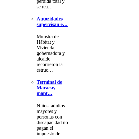
pérdida total y
se rea…
Autoridades
supervisan e…
Ministra de
Hábitat y
Vivienda,
gobernadora y
alcalde
recorrieron la
estruc…
Terminal de
Maracay
mant…
Niños, adultos
mayores y
personas con
discapacidad no
pagan el
impuesto de …