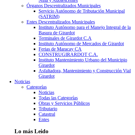
Niña y Adolescentes
Órganos Descentralizados Municipales
Servicio Autónomo de Tributación Municipal
(SATRIM)
Entes Descentralizados Municipales
Instituto Autónomo para el Manejo Integral de la
Basura de Girardot
Terminales de Girardot C.A
Instituto Autónomo de Mercados de Girardot
Ferias de Maracay CA
CONSTRUGIRARDOT C.A.
Instituto Mantenimiento Urbano del Municipio
Girardot
Asfaltadora, Mantenimiento y Construcción Vial
Girardot
Noticias
Categorías
Noticias
Todas las Categorías
Obras y Servicios Públicos
Tributario
Catastral
Entes
Lo más Leido