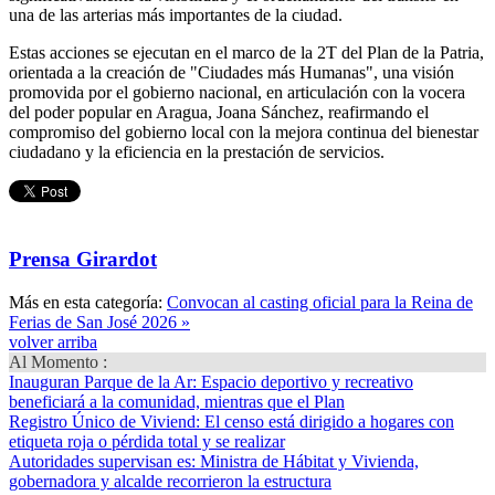
una de las arterias más importantes de la ciudad.
Estas acciones se ejecutan en el marco de la 2T del Plan de la Patria,
orientada a la creación de "Ciudades más Humanas", una visión
promovida por el gobierno nacional, en articulación con la vocera
del poder popular en Aragua, Joana Sánchez, reafirmando el
compromiso del gobierno local con la mejora continua del bienestar
ciudadano y la eficiencia en la prestación de servicios.
Prensa Girardot
Más en esta categoría:
Convocan al casting oficial para la Reina de
Ferias de San José 2026 »
volver arriba
Al Momento :
Inauguran Parque de la Ar
: Espacio deportivo y recreativo
beneficiará a la comunidad, mientras que el Plan
Registro Único de Viviend
: El censo está dirigido a hogares con
etiqueta roja o pérdida total y se realizar
Autoridades supervisan es
: Ministra de Hábitat y Vivienda,
gobernadora y alcalde recorrieron la estructura