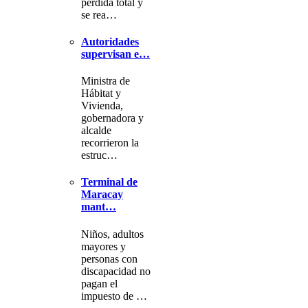
pérdida total y
se rea…
Autoridades
supervisan e…
Ministra de
Hábitat y
Vivienda,
gobernadora y
alcalde
recorrieron la
estruc…
Terminal de
Maracay
mant…
Niños, adultos
mayores y
personas con
discapacidad no
pagan el
impuesto de …