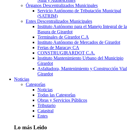
Niña y Adolescentes
Órganos Descentralizados Municipales
Servicio Autónomo de Tributación Municipal
(SATRIM)
Entes Descentralizados Municipales
Instituto Autónomo para el Manejo Integral de la
Basura de Girardot
Terminales de Girardot C.A
Instituto Autónomo de Mercados de Girardot
Ferias de Maracay CA
CONSTRUGIRARDOT C.A.
Instituto Mantenimiento Urbano del Municipio
Girardot
Asfaltadora, Mantenimiento y Construcción Vial
Girardot
Noticias
Categorías
Noticias
Todas las Categorías
Obras y Servicios Públicos
Tributario
Catastral
Entes
Lo más Leido