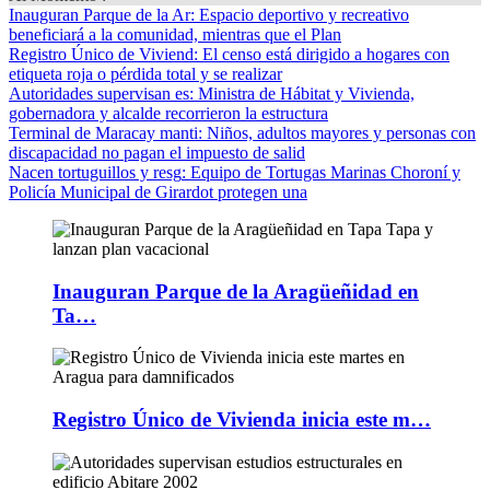
Inauguran Parque de la Ar
: Espacio deportivo y recreativo
beneficiará a la comunidad, mientras que el Plan
Registro Único de Viviend
: El censo está dirigido a hogares con
etiqueta roja o pérdida total y se realizar
Autoridades supervisan es
: Ministra de Hábitat y Vivienda,
gobernadora y alcalde recorrieron la estructura
Terminal de Maracay manti
: Niños, adultos mayores y personas con
discapacidad no pagan el impuesto de salid
Nacen tortuguillos y resg
: Equipo de Tortugas Marinas Choroní y
Policía Municipal de Girardot protegen una
Inauguran Parque de la Aragüeñidad en
Ta…
Registro Único de Vivienda inicia este m…