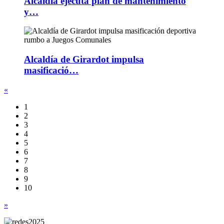
Alcaldía ejecuta plan de mantenimiento
y…
Alcaldía de Girardot impulsa
masificació…
«
1
2
3
4
5
6
7
8
9
10
»