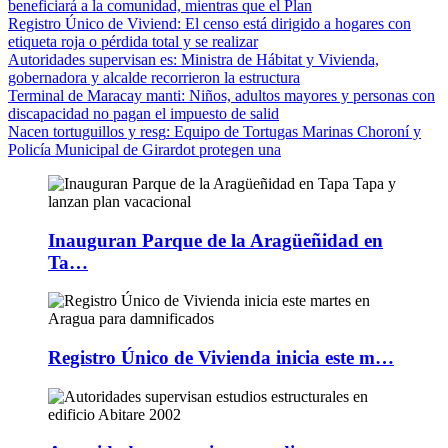
beneficiará a la comunidad, mientras que el Plan
Registro Único de Viviend
: El censo está dirigido a hogares con
etiqueta roja o pérdida total y se realizar
Autoridades supervisan es
: Ministra de Hábitat y Vivienda,
gobernadora y alcalde recorrieron la estructura
Terminal de Maracay manti
: Niños, adultos mayores y personas con
discapacidad no pagan el impuesto de salid
Nacen tortuguillos y resg
: Equipo de Tortugas Marinas Choroní y
Policía Municipal de Girardot protegen una
Inauguran Parque de la Aragüeñidad en
Ta…
Registro Único de Vivienda inicia este m…