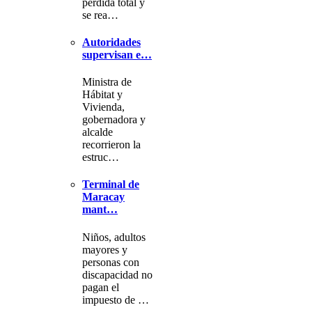
pérdida total y
se rea…
Autoridades
supervisan e…
Ministra de
Hábitat y
Vivienda,
gobernadora y
alcalde
recorrieron la
estruc…
Terminal de
Maracay
mant…
Niños, adultos
mayores y
personas con
discapacidad no
pagan el
impuesto de …