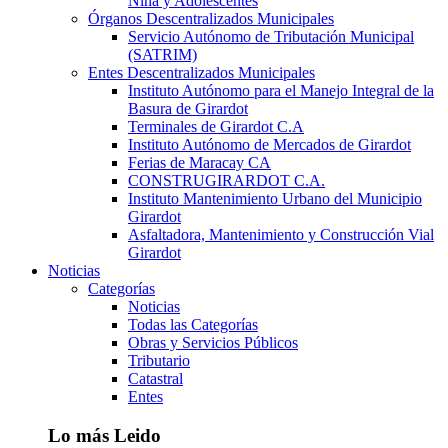
Niña y Adolescentes
Órganos Descentralizados Municipales
Servicio Autónomo de Tributación Municipal
(SATRIM)
Entes Descentralizados Municipales
Instituto Autónomo para el Manejo Integral de la
Basura de Girardot
Terminales de Girardot C.A
Instituto Autónomo de Mercados de Girardot
Ferias de Maracay CA
CONSTRUGIRARDOT C.A.
Instituto Mantenimiento Urbano del Municipio
Girardot
Asfaltadora, Mantenimiento y Construcción Vial
Girardot
Noticias
Categorías
Noticias
Todas las Categorías
Obras y Servicios Públicos
Tributario
Catastral
Entes
Lo más Leido