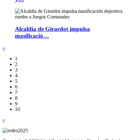
Alcaldía de Girardot impulsa
masificació…
«
1
2
3
4
5
6
7
8
9
10
»