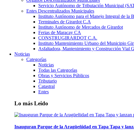
Órganos Descentralizados Municipales
Servicio Autónomo de Tributación Municipal (S
Entes Descentralizados Municipales
Instituto Autónomo para el Manejo Integral de la 
Terminales de Girardot C.A
Instituto Autónomo de Mercados de Girardot
Ferias de Maracay CA
CONSTRUGIRARDOT C.A.
Instituto Mantenimiento Urbano del Municipio Gir
Asfaltadora, Mantenimiento y Construcción Vial G
Noticias
Categorías
Noticias
Todas las Categorías
Obras y Servicios Públicos
Tributario
Catastral
Entes
Lo más Leido
Inauguran Parque de la Aragüeñidad en Tapa Tapa y lanz