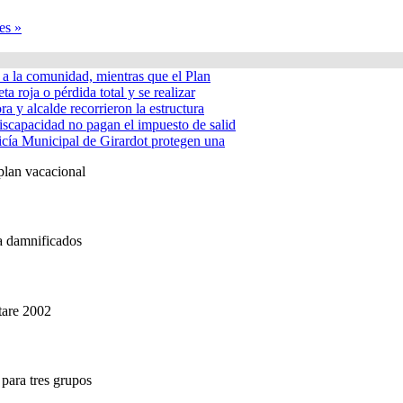
es »
á a la comunidad, mientras que el Plan
ta roja o pérdida total y se realizar
a y alcalde recorrieron la estructura
iscapacidad no pagan el impuesto de salid
icía Municipal de Girardot protegen una