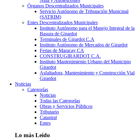
Niña y Adolescentes
Órganos Descentralizados Municipales
Servicio Autónomo de Tributación Municipal
(SATRIM)
Entes Descentralizados Municipales
Instituto Autónomo para el Manejo Integral de la
Basura de Girardot
Terminales de Girardot C.A
Instituto Autónomo de Mercados de Girardot
Ferias de Maracay CA
CONSTRUGIRARDOT C.A.
Instituto Mantenimiento Urbano del Municipio
Girardot
Asfaltadora, Mantenimiento y Construcción Vial
Girardot
Noticias
Categorías
Noticias
Todas las Categorías
Obras y Servicios Públicos
Tributario
Catastral
Entes
Lo más Leido