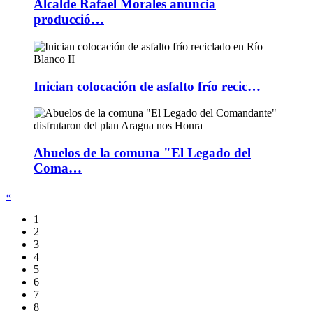
Alcalde Rafael Morales anuncia
producció…
Inician colocación de asfalto frío recic…
Abuelos de la comuna "El Legado del
Coma…
«
1
2
3
4
5
6
7
8