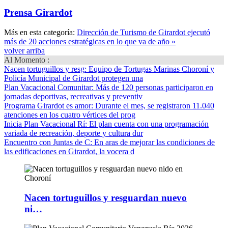
Prensa Girardot
Más en esta categoría:
Dirección de Turismo de Girardot ejecutó
más de 20 acciones estratégicas en lo que va de año »
volver arriba
Al Momento :
Nacen tortuguillos y resg
: Equipo de Tortugas Marinas Choroní y
Policía Municipal de Girardot protegen una
Plan Vacacional Comunitar
: Más de 120 personas participaron en
jornadas deportivas, recreativas y preventiv
Programa Girardot es amor
: Durante el mes, se registraron 11.040
atenciones en los cuatro vértices del prog
Inicia Plan Vacacional Rí
: El plan cuenta con una programación
variada de recreación, deporte y cultura dur
Encuentro con Juntas de C
: En aras de mejorar las condiciones de
las edificaciones en Girardot, la vocera d
Nacen tortuguillos y resguardan nuevo
ni…