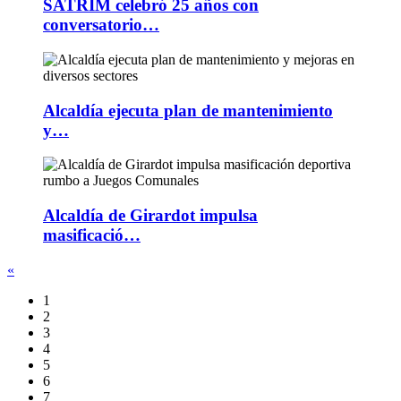
SATRIM celebró 25 años con
conversatorio…
Alcaldía ejecuta plan de mantenimiento
y…
Alcaldía de Girardot impulsa
masificació…
«
1
2
3
4
5
6
7