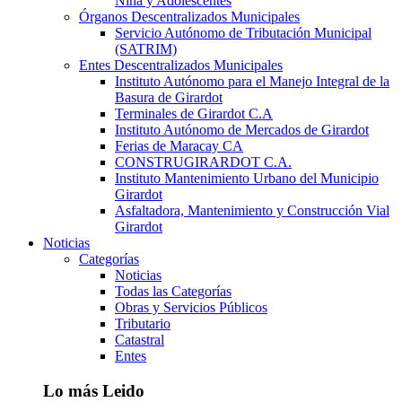
Niña y Adolescentes
Órganos Descentralizados Municipales
Servicio Autónomo de Tributación Municipal
(SATRIM)
Entes Descentralizados Municipales
Instituto Autónomo para el Manejo Integral de la
Basura de Girardot
Terminales de Girardot C.A
Instituto Autónomo de Mercados de Girardot
Ferias de Maracay CA
CONSTRUGIRARDOT C.A.
Instituto Mantenimiento Urbano del Municipio
Girardot
Asfaltadora, Mantenimiento y Construcción Vial
Girardot
Noticias
Categorías
Noticias
Todas las Categorías
Obras y Servicios Públicos
Tributario
Catastral
Entes
Lo más Leido