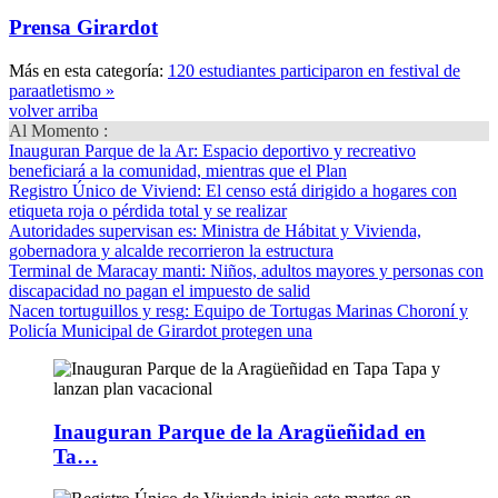
Prensa Girardot
Más en esta categoría:
120 estudiantes participaron en festival de
paraatletismo »
volver arriba
Al Momento :
Inauguran Parque de la Ar
: Espacio deportivo y recreativo
beneficiará a la comunidad, mientras que el Plan
Registro Único de Viviend
: El censo está dirigido a hogares con
etiqueta roja o pérdida total y se realizar
Autoridades supervisan es
: Ministra de Hábitat y Vivienda,
gobernadora y alcalde recorrieron la estructura
Terminal de Maracay manti
: Niños, adultos mayores y personas con
discapacidad no pagan el impuesto de salid
Nacen tortuguillos y resg
: Equipo de Tortugas Marinas Choroní y
Policía Municipal de Girardot protegen una
Inauguran Parque de la Aragüeñidad en
Ta…