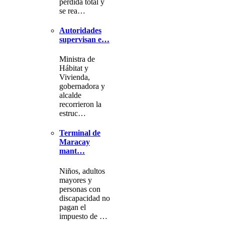
pérdida total y
se rea…
Autoridades
supervisan e…
Ministra de
Hábitat y
Vivienda,
gobernadora y
alcalde
recorrieron la
estruc…
Terminal de
Maracay
mant…
Niños, adultos
mayores y
personas con
discapacidad no
pagan el
impuesto de …