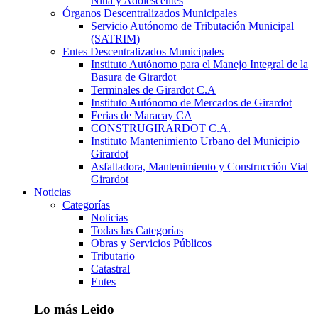
Niña y Adolescentes
Órganos Descentralizados Municipales
Servicio Autónomo de Tributación Municipal
(SATRIM)
Entes Descentralizados Municipales
Instituto Autónomo para el Manejo Integral de la
Basura de Girardot
Terminales de Girardot C.A
Instituto Autónomo de Mercados de Girardot
Ferias de Maracay CA
CONSTRUGIRARDOT C.A.
Instituto Mantenimiento Urbano del Municipio
Girardot
Asfaltadora, Mantenimiento y Construcción Vial
Girardot
Noticias
Categorías
Noticias
Todas las Categorías
Obras y Servicios Públicos
Tributario
Catastral
Entes
Lo más Leido