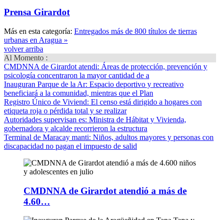
Prensa Girardot
Más en esta categoría:
Entregados más de 800 títulos de tierras
urbanas en Aragua »
volver arriba
Al Momento :
CMDNNA de Girardot atendi
: Áreas de protección, prevención y
psicología concentraron la mayor cantidad de a
Inauguran Parque de la Ar
: Espacio deportivo y recreativo
beneficiará a la comunidad, mientras que el Plan
Registro Único de Viviend
: El censo está dirigido a hogares con
etiqueta roja o pérdida total y se realizar
Autoridades supervisan es
: Ministra de Hábitat y Vivienda,
gobernadora y alcalde recorrieron la estructura
Terminal de Maracay manti
: Niños, adultos mayores y personas con
discapacidad no pagan el impuesto de salid
CMDNNA de Girardot atendió a más de
4.60…