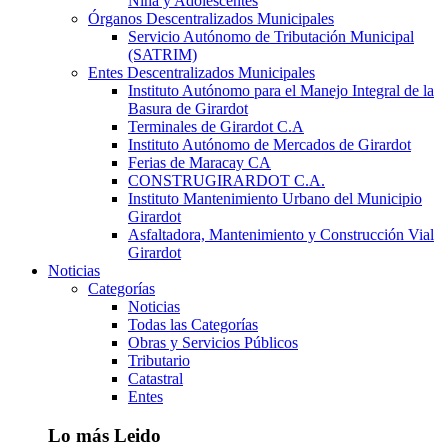
Niña y Adolescentes
Órganos Descentralizados Municipales
Servicio Autónomo de Tributación Municipal
(SATRIM)
Entes Descentralizados Municipales
Instituto Autónomo para el Manejo Integral de la
Basura de Girardot
Terminales de Girardot C.A
Instituto Autónomo de Mercados de Girardot
Ferias de Maracay CA
CONSTRUGIRARDOT C.A.
Instituto Mantenimiento Urbano del Municipio
Girardot
Asfaltadora, Mantenimiento y Construcción Vial
Girardot
Noticias
Categorías
Noticias
Todas las Categorías
Obras y Servicios Públicos
Tributario
Catastral
Entes
Lo más Leido