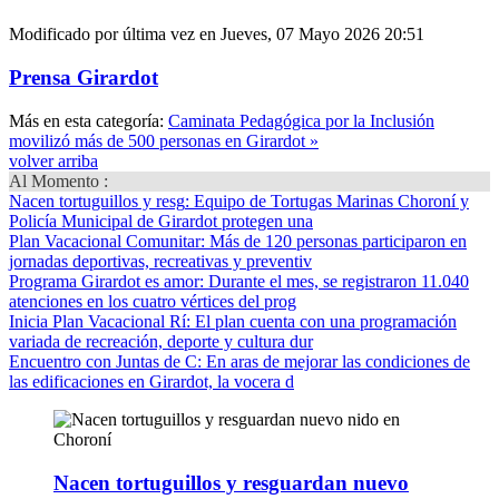
Modificado por última vez en Jueves, 07 Mayo 2026 20:51
Prensa Girardot
Más en esta categoría:
Caminata Pedagógica por la Inclusión
movilizó más de 500 personas en Girardot »
volver arriba
Al Momento :
Nacen tortuguillos y resg
: Equipo de Tortugas Marinas Choroní y
Policía Municipal de Girardot protegen una
Plan Vacacional Comunitar
: Más de 120 personas participaron en
jornadas deportivas, recreativas y preventiv
Programa Girardot es amor
: Durante el mes, se registraron 11.040
atenciones en los cuatro vértices del prog
Inicia Plan Vacacional Rí
: El plan cuenta con una programación
variada de recreación, deporte y cultura dur
Encuentro con Juntas de C
: En aras de mejorar las condiciones de
las edificaciones en Girardot, la vocera d
Nacen tortuguillos y resguardan nuevo