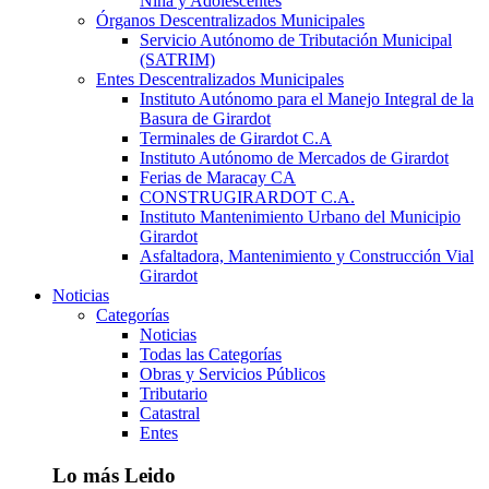
Niña y Adolescentes
Órganos Descentralizados Municipales
Servicio Autónomo de Tributación Municipal
(SATRIM)
Entes Descentralizados Municipales
Instituto Autónomo para el Manejo Integral de la
Basura de Girardot
Terminales de Girardot C.A
Instituto Autónomo de Mercados de Girardot
Ferias de Maracay CA
CONSTRUGIRARDOT C.A.
Instituto Mantenimiento Urbano del Municipio
Girardot
Asfaltadora, Mantenimiento y Construcción Vial
Girardot
Noticias
Categorías
Noticias
Todas las Categorías
Obras y Servicios Públicos
Tributario
Catastral
Entes
Lo más Leido