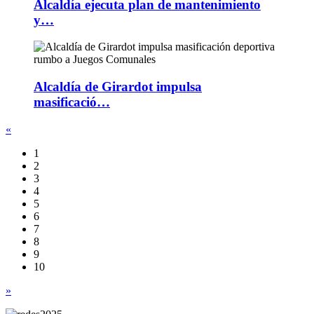
Alcaldía ejecuta plan de mantenimiento
y…
Alcaldía de Girardot impulsa
masificació…
«
1
2
3
4
5
6
7
8
9
10
»