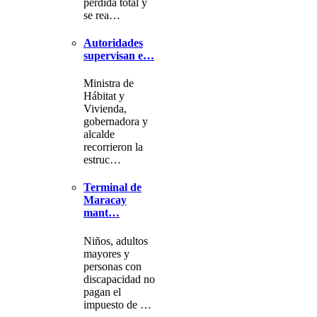
pérdida total y
se rea…
Autoridades
supervisan e…
Ministra de
Hábitat y
Vivienda,
gobernadora y
alcalde
recorrieron la
estruc…
Terminal de
Maracay
mant…
Niños, adultos
mayores y
personas con
discapacidad no
pagan el
impuesto de …