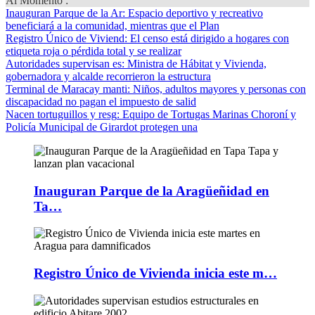
Al Momento :
Inauguran Parque de la Ar
: Espacio deportivo y recreativo
beneficiará a la comunidad, mientras que el Plan
Registro Único de Viviend
: El censo está dirigido a hogares con
etiqueta roja o pérdida total y se realizar
Autoridades supervisan es
: Ministra de Hábitat y Vivienda,
gobernadora y alcalde recorrieron la estructura
Terminal de Maracay manti
: Niños, adultos mayores y personas con
discapacidad no pagan el impuesto de salid
Nacen tortuguillos y resg
: Equipo de Tortugas Marinas Choroní y
Policía Municipal de Girardot protegen una
Inauguran Parque de la Aragüeñidad en
Ta…
Registro Único de Vivienda inicia este m…