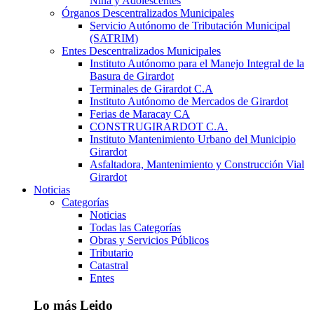
Niña y Adolescentes
Órganos Descentralizados Municipales
Servicio Autónomo de Tributación Municipal
(SATRIM)
Entes Descentralizados Municipales
Instituto Autónomo para el Manejo Integral de la
Basura de Girardot
Terminales de Girardot C.A
Instituto Autónomo de Mercados de Girardot
Ferias de Maracay CA
CONSTRUGIRARDOT C.A.
Instituto Mantenimiento Urbano del Municipio
Girardot
Asfaltadora, Mantenimiento y Construcción Vial
Girardot
Noticias
Categorías
Noticias
Todas las Categorías
Obras y Servicios Públicos
Tributario
Catastral
Entes
Lo más Leido