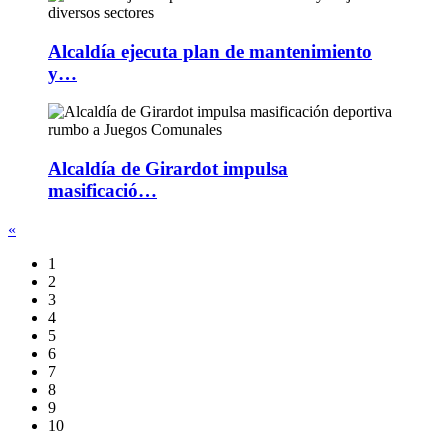
Alcaldía ejecuta plan de mantenimiento
y…
Alcaldía de Girardot impulsa
masificació…
«
1
2
3
4
5
6
7
8
9
10