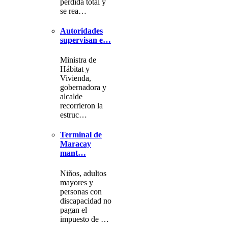
pérdida total y
se rea…
Autoridades
supervisan e…
Ministra de
Hábitat y
Vivienda,
gobernadora y
alcalde
recorrieron la
estruc…
Terminal de
Maracay
mant…
Niños, adultos
mayores y
personas con
discapacidad no
pagan el
impuesto de …