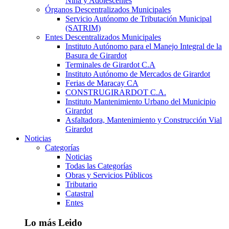
Niña y Adolescentes
Órganos Descentralizados Municipales
Servicio Autónomo de Tributación Municipal
(SATRIM)
Entes Descentralizados Municipales
Instituto Autónomo para el Manejo Integral de la
Basura de Girardot
Terminales de Girardot C.A
Instituto Autónomo de Mercados de Girardot
Ferias de Maracay CA
CONSTRUGIRARDOT C.A.
Instituto Mantenimiento Urbano del Municipio
Girardot
Asfaltadora, Mantenimiento y Construcción Vial
Girardot
Noticias
Categorías
Noticias
Todas las Categorías
Obras y Servicios Públicos
Tributario
Catastral
Entes
Lo más Leido