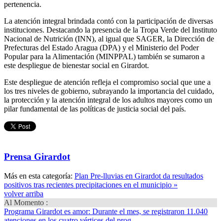
pertenencia.
La atención integral brindada contó con la participación de diversas
instituciones. Destacando la presencia de la Tropa Verde del Instituto
Nacional de Nutrición (INN), al igual que SAGER, la Dirección de
Prefecturas del Estado Aragua (DPA) y el Ministerio del Poder
Popular para la Alimentación (MINPPAL) también se sumaron a
este despliegue de bienestar social en Girardot.
Este despliegue de atención refleja el compromiso social que une a
los tres niveles de gobierno, subrayando la importancia del cuidado,
la protección y la atención integral de los adultos mayores como un
pilar fundamental de las políticas de justicia social del país.
Prensa Girardot
Más en esta categoría:
Plan Pre-lluvias en Girardot da resultados
positivos tras recientes precipitaciones en el municipio »
volver arriba
Al Momento :
Programa Girardot es amor
: Durante el mes, se registraron 11.040
atenciones en los cuatro vértices del prog