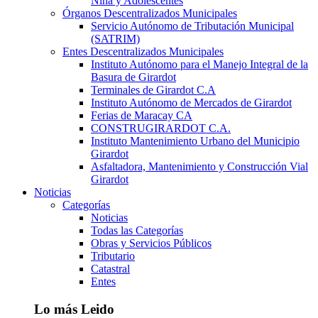
Niña y Adolescentes
Órganos Descentralizados Municipales
Servicio Autónomo de Tributación Municipal
(SATRIM)
Entes Descentralizados Municipales
Instituto Autónomo para el Manejo Integral de la
Basura de Girardot
Terminales de Girardot C.A
Instituto Autónomo de Mercados de Girardot
Ferias de Maracay CA
CONSTRUGIRARDOT C.A.
Instituto Mantenimiento Urbano del Municipio
Girardot
Asfaltadora, Mantenimiento y Construcción Vial
Girardot
Noticias
Categorías
Noticias
Todas las Categorías
Obras y Servicios Públicos
Tributario
Catastral
Entes
Lo más Leido