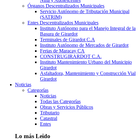
Niña y Adolescentes
Órganos Descentralizados Municipales
Servicio Autónomo de Tributación Municipal
(SATRIM)
Entes Descentralizados Municipales
Instituto Autónomo para el Manejo Integral de la
Basura de Girardot
Terminales de Girardot C.A
Instituto Autónomo de Mercados de Girardot
Ferias de Maracay CA
CONSTRUGIRARDOT C.A.
Instituto Mantenimiento Urbano del Municipio
Girardot
Asfaltadora, Mantenimiento y Construcción Vial
Girardot
Noticias
Categorías
Noticias
Todas las Categorías
Obras y Servicios Públicos
Tributario
Catastral
Entes
Lo más Leido