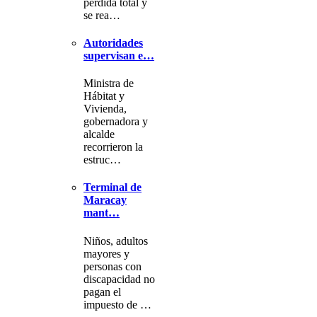
pérdida total y
se rea…
Autoridades
supervisan e…
Ministra de
Hábitat y
Vivienda,
gobernadora y
alcalde
recorrieron la
estruc…
Terminal de
Maracay
mant…
Niños, adultos
mayores y
personas con
discapacidad no
pagan el
impuesto de …