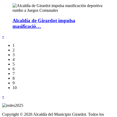
Alcaldía de Girardot impulsa
masificació…
«
1
2
3
4
5
6
7
8
9
10
»
Copyright © 2026 Alcaldía del Municipio Girardot. Todos los