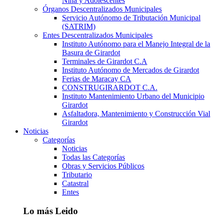
Niña y Adolescentes
Órganos Descentralizados Municipales
Servicio Autónomo de Tributación Municipal
(SATRIM)
Entes Descentralizados Municipales
Instituto Autónomo para el Manejo Integral de la
Basura de Girardot
Terminales de Girardot C.A
Instituto Autónomo de Mercados de Girardot
Ferias de Maracay CA
CONSTRUGIRARDOT C.A.
Instituto Mantenimiento Urbano del Municipio
Girardot
Asfaltadora, Mantenimiento y Construcción Vial
Girardot
Noticias
Categorías
Noticias
Todas las Categorías
Obras y Servicios Públicos
Tributario
Catastral
Entes
Lo más Leido