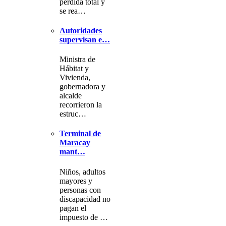
pérdida total y
se rea…
Autoridades
supervisan e…
Ministra de
Hábitat y
Vivienda,
gobernadora y
alcalde
recorrieron la
estruc…
Terminal de
Maracay
mant…
Niños, adultos
mayores y
personas con
discapacidad no
pagan el
impuesto de …