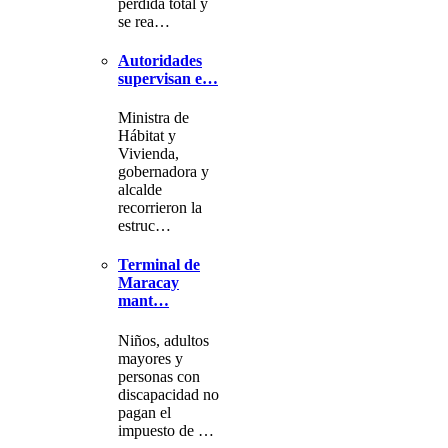
pérdida total y
se rea…
Autoridades
supervisan e…
Ministra de
Hábitat y
Vivienda,
gobernadora y
alcalde
recorrieron la
estruc…
Terminal de
Maracay
mant…
Niños, adultos
mayores y
personas con
discapacidad no
pagan el
impuesto de …