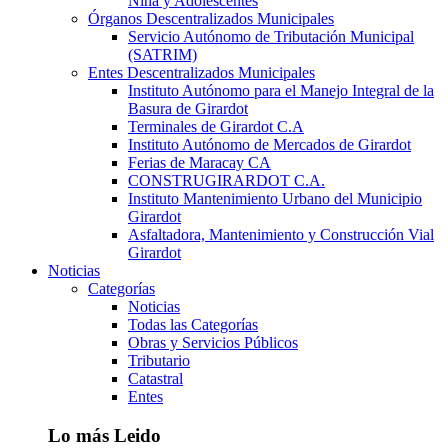
Niña y Adolescentes
Órganos Descentralizados Municipales
Servicio Autónomo de Tributación Municipal
(SATRIM)
Entes Descentralizados Municipales
Instituto Autónomo para el Manejo Integral de la
Basura de Girardot
Terminales de Girardot C.A
Instituto Autónomo de Mercados de Girardot
Ferias de Maracay CA
CONSTRUGIRARDOT C.A.
Instituto Mantenimiento Urbano del Municipio
Girardot
Asfaltadora, Mantenimiento y Construcción Vial
Girardot
Noticias
Categorías
Noticias
Todas las Categorías
Obras y Servicios Públicos
Tributario
Catastral
Entes
Lo más Leido