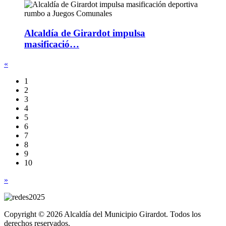
Alcaldía de Girardot impulsa
masificació…
«
1
2
3
4
5
6
7
8
9
10
»
Copyright © 2026 Alcaldía del Municipio Girardot. Todos los
derechos reservados.