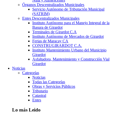
Niña y Adolescentes
Órganos Descentralizados Municipales
Servicio Autónomo de Tributación Municipal
(SATRIM)
Entes Descentralizados Municipales
Instituto Autónomo para el Manejo Integral de la
Basura de Girardot
Terminales de Girardot C.A
Instituto Autónomo de Mercados de Girardot
Ferias de Maracay CA
CONSTRUGIRARDOT C.A.
Instituto Mantenimiento Urbano del Municipio
Girardot
Asfaltadora, Mantenimiento y Construcción Vial
Girardot
Noticias
Categorías
Noticias
Todas las Categorías
Obras y Servicios Públicos
Tributario
Catastral
Entes
Lo más Leido