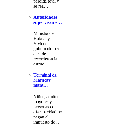
pérdida total y
se rea…
Autoridades
supervisan e…
Ministra de
Hábitat y
Vivienda,
gobernadora y
alcalde
recorrieron la
estruc…
Terminal de
Maracay
mant…
Niños, adultos
mayores y
personas con
discapacidad no
pagan el
impuesto de …