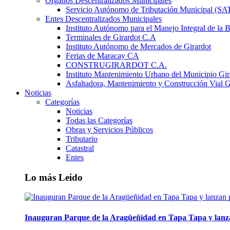
Órganos Descentralizados Municipales
Servicio Autónomo de Tributación Municipal (S
Entes Descentralizados Municipales
Instituto Autónomo para el Manejo Integral de la 
Terminales de Girardot C.A
Instituto Autónomo de Mercados de Girardot
Ferias de Maracay CA
CONSTRUGIRARDOT C.A.
Instituto Mantenimiento Urbano del Municipio Gir
Asfaltadora, Mantenimiento y Construcción Vial G
Noticias
Categorías
Noticias
Todas las Categorías
Obras y Servicios Públicos
Tributario
Catastral
Entes
Lo más Leido
Inauguran Parque de la Aragüeñidad en Tapa Tapa y lanz