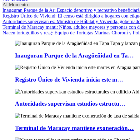
Al Momento :
Inauguran Parque de la Ar
: Espacio deportivo y recreativo beneficiar
Registro Único de Viviend
: El censo está dirigido a hogares con etique
Autoridades supervisan es
: Ministra de Hábitat y Vivienda, gobernador
Terminal de Maracay manti
: Niños, adultos mayores y personas con d
Nacen tortuguillos y resg
: Equipo de Tortugas Marinas Choroní y Pol
Inauguran Parque de la Aragüeñidad en Ta…
Registro Único de Vivienda inicia este m…
Autoridades supervisan estudios estructu…
Terminal de Maracay mantiene exoneración…