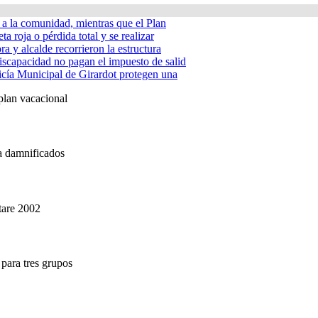
á a la comunidad, mientras que el Plan
ta roja o pérdida total y se realizar
a y alcalde recorrieron la estructura
iscapacidad no pagan el impuesto de salid
icía Municipal de Girardot protegen una