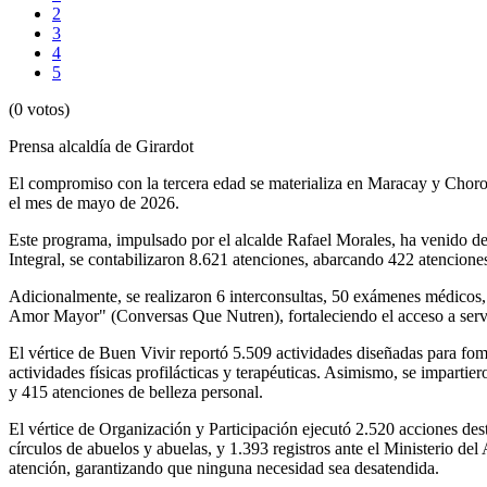
2
3
4
5
(0 votos)
Prensa alcaldía de Girardot
El compromiso con la tercera edad se materializa en Maracay y Choron
el mes de mayo de 2026.
Este programa, impulsado por el alcalde Rafael Morales, ha venido desa
Integral, se contabilizaron 8.621 atenciones, abarcando 422 atencione
Adicionalmente, se realizaron 6 interconsultas, 50 exámenes médicos, 
Amor Mayor" (Conversas Que Nutren), fortaleciendo el acceso a servic
El vértice de Buen Vivir reportó 5.509 actividades diseñadas para fome
actividades físicas profilácticas y terapéuticas. Asimismo, se impartie
y 415 atenciones de belleza personal.
El vértice de Organización y Participación ejecutó 2.520 acciones dest
círculos de abuelos y abuelas, y 1.393 registros ante el Ministerio de
atención, garantizando que ninguna necesidad sea desatendida.