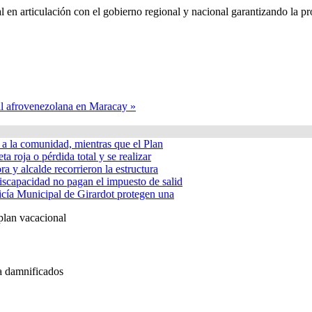
l en articulación con el gobierno regional y nacional garantizando la p
ral afrovenezolana en Maracay »
á a la comunidad, mientras que el Plan
ta roja o pérdida total y se realizar
a y alcalde recorrieron la estructura
iscapacidad no pagan el impuesto de salid
icía Municipal de Girardot protegen una