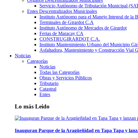
Órganos Descentralizados Municipales
Servicio Autónomo de Tributación Municipal (S
Entes Descentralizados Municipales
Instituto Autónomo para el Manejo Integral de la 
Terminales de Girardot C.A
Instituto Autónomo de Mercados de Girardot
Ferias de Maracay CA
CONSTRUGIRARDOT C.A.
Instituto Mantenimiento Urbano del Municipio Gir
Asfaltadora, Mantenimiento y Construcción Vial G
Noticias
Categorías
Noticias
Todas las Categorías
Obras y Servicios Públicos
Tributario
Catastral
Entes
Lo más Leido
Inauguran Parque de la Aragüeñidad en Tapa Tapa y lanz