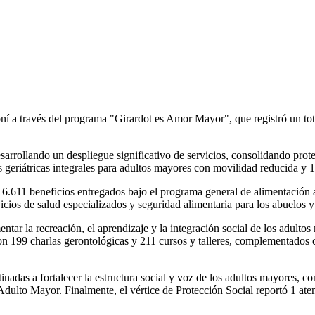
í a través del programa "Girardot es Amor Mayor", que registró un tota
rrollando un despliegue significativo de servicios, consolidando protec
s geriátricas integrales para adultos mayores con movilidad reducida y
6.611 beneficios entregados bajo el programa general de alimentación a
ios de salud especializados y seguridad alimentaria para los abuelos y
ntar la recreación, el aprendizaje y la integración social de los adulto
ron 199 charlas gerontológicas y 211 cursos y talleres, complementados c
inadas a fortalecer la estructura social y voz de los adultos mayores, c
l Adulto Mayor. Finalmente, el vértice de Protección Social reportó 1 at