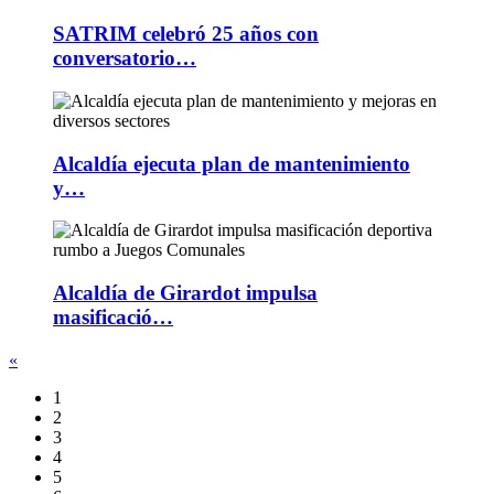
SATRIM celebró 25 años con
conversatorio…
Alcaldía ejecuta plan de mantenimiento
y…
Alcaldía de Girardot impulsa
masificació…
«
1
2
3
4
5