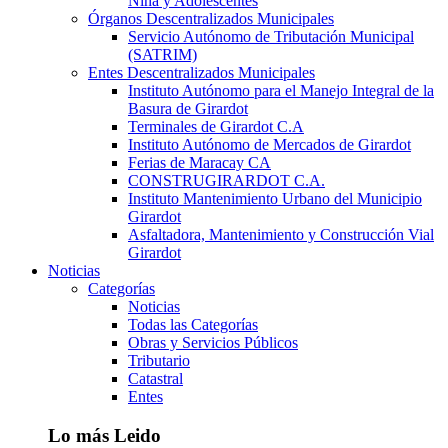
Niña y Adolescentes
Órganos Descentralizados Municipales
Servicio Autónomo de Tributación Municipal
(SATRIM)
Entes Descentralizados Municipales
Instituto Autónomo para el Manejo Integral de la
Basura de Girardot
Terminales de Girardot C.A
Instituto Autónomo de Mercados de Girardot
Ferias de Maracay CA
CONSTRUGIRARDOT C.A.
Instituto Mantenimiento Urbano del Municipio
Girardot
Asfaltadora, Mantenimiento y Construcción Vial
Girardot
Noticias
Categorías
Noticias
Todas las Categorías
Obras y Servicios Públicos
Tributario
Catastral
Entes
Lo más Leido