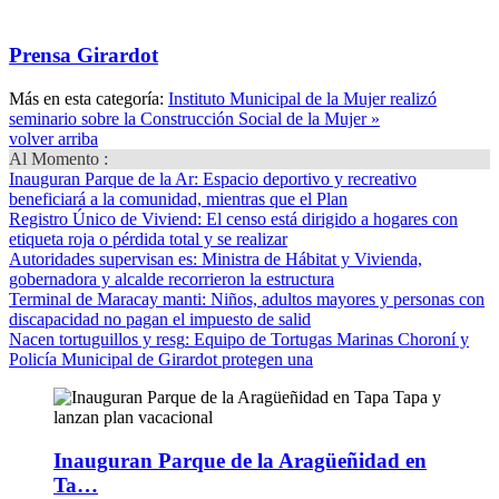
Prensa Girardot
Más en esta categoría:
Instituto Municipal de la Mujer realizó
seminario sobre la Construcción Social de la Mujer »
volver arriba
Al Momento :
Inauguran Parque de la Ar
: Espacio deportivo y recreativo
beneficiará a la comunidad, mientras que el Plan
Registro Único de Viviend
: El censo está dirigido a hogares con
etiqueta roja o pérdida total y se realizar
Autoridades supervisan es
: Ministra de Hábitat y Vivienda,
gobernadora y alcalde recorrieron la estructura
Terminal de Maracay manti
: Niños, adultos mayores y personas con
discapacidad no pagan el impuesto de salid
Nacen tortuguillos y resg
: Equipo de Tortugas Marinas Choroní y
Policía Municipal de Girardot protegen una
Inauguran Parque de la Aragüeñidad en
Ta…