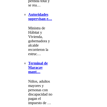
pérdida total y
se rea…
Autoridades
supervisan e…
Ministra de
Hábitat y
Vivienda,
gobernadora y
alcalde
recorrieron la
estruc…
Terminal de
Maracay
mant…
Niños, adultos
mayores y
personas con
discapacidad no
pagan el
impuesto de …