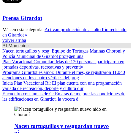
Prensa Girardot
Más en esta categoría:
Activan producción de asfalto frío reciclado
en Girardot »
volver arriba
Al Momento :
Nacen tortuguillos y resg
: Equipo de Tortugas Marinas Choroní y
Policía Municipal de Girardot protegen una
Plan Vacacional Comunitar
: Más de 120 personas participaron en
jornadas deportivas, recreativas y preventiv
Programa Girardot es amor
: Durante el mes, se registraron 11.040
atenciones en los cuatro vértices del prog
Inicia Plan Vacacional Rí
: El plan cuenta con una programación
variada de recreación, deporte y cultura dur
Encuentro con Juntas de C
: En aras de mejorar las condiciones de
las edificaciones en Girardot, la vocera d
Nacen tortuguillos y resguardan nuevo
ni…