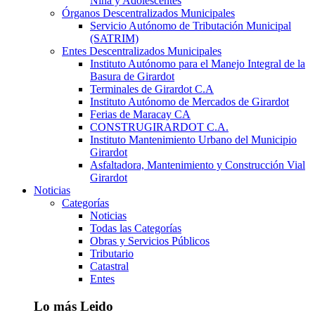
Niña y Adolescentes
Órganos Descentralizados Municipales
Servicio Autónomo de Tributación Municipal
(SATRIM)
Entes Descentralizados Municipales
Instituto Autónomo para el Manejo Integral de la
Basura de Girardot
Terminales de Girardot C.A
Instituto Autónomo de Mercados de Girardot
Ferias de Maracay CA
CONSTRUGIRARDOT C.A.
Instituto Mantenimiento Urbano del Municipio
Girardot
Asfaltadora, Mantenimiento y Construcción Vial
Girardot
Noticias
Categorías
Noticias
Todas las Categorías
Obras y Servicios Públicos
Tributario
Catastral
Entes
Lo más Leido