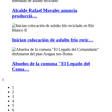
Alcalde Rafael Morales anuncia
producció…
Inician colocación de asfalto frío recic…
Abuelos de la comuna "El Legado del
Coma…
«
1
2
3
4
5
6