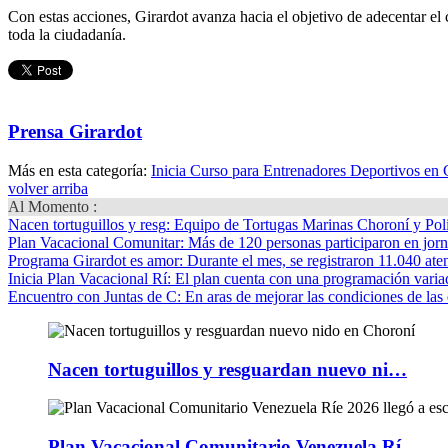
Con estas acciones, Girardot avanza hacia el objetivo de adecentar el 
toda la ciudadanía.
Prensa Girardot
Más en esta categoría:
Inicia Curso para Entrenadores Deportivos en 
volver arriba
Al Momento :
Nacen tortuguillos y resg
: Equipo de Tortugas Marinas Choroní y Pol
Plan Vacacional Comunitar
: Más de 120 personas participaron en jorn
Programa Girardot es amor
: Durante el mes, se registraron 11.040 ate
Inicia Plan Vacacional Rí
: El plan cuenta con una programación variad
Encuentro con Juntas de C
: En aras de mejorar las condiciones de las 
Nacen tortuguillos y resguardan nuevo ni…
Plan Vacacional Comunitario Venezuela Rí…