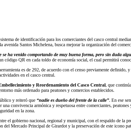
sistema de identificación para los comerciantes del casco central medi
a la avenida Santos Michelena, busca mejorar la organización del comercio
que se ha venido comportando de muy buena forma, pero sin duda al
un código QR en cada toldo de economía social, el cual permitirá cono
 herramienta es de 292, de acuerdo con el censo previamente definido, 
actividades en el casco central.
Embellecimiento y Reordenamiento del Casco Central
, que continú
 entorno más ordenado para peatones y comercios establecidos.
úblico y reiteró que
“nadie es dueño del frente de la calle”
. En ese sen
er una convivencia armónica y respetuosa entre comerciantes, peatones
guridad en la zona.
entre el gobierno nacional, regional y municipal, con el respaldo de la p
ón del Mercado Principal de Girardot y la preservación de este icono pa