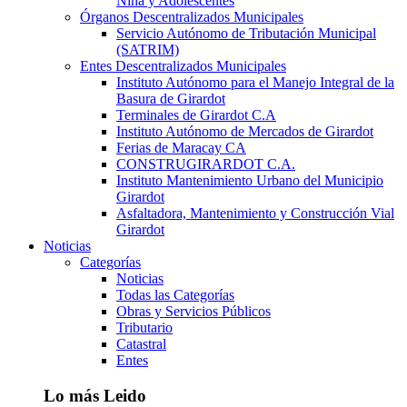
Niña y Adolescentes
Órganos Descentralizados Municipales
Servicio Autónomo de Tributación Municipal
(SATRIM)
Entes Descentralizados Municipales
Instituto Autónomo para el Manejo Integral de la
Basura de Girardot
Terminales de Girardot C.A
Instituto Autónomo de Mercados de Girardot
Ferias de Maracay CA
CONSTRUGIRARDOT C.A.
Instituto Mantenimiento Urbano del Municipio
Girardot
Asfaltadora, Mantenimiento y Construcción Vial
Girardot
Noticias
Categorías
Noticias
Todas las Categorías
Obras y Servicios Públicos
Tributario
Catastral
Entes
Lo más Leido