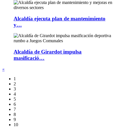
Alcaldía ejecuta plan de mantenimiento
y…
Alcaldía de Girardot impulsa
masificació…
«
1
2
3
4
5
6
7
8
9
10