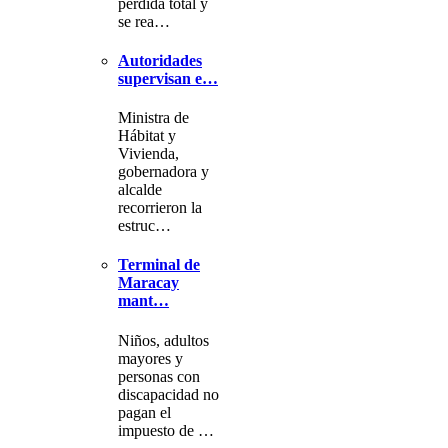
pérdida total y
se rea…
Autoridades
supervisan e…
Ministra de
Hábitat y
Vivienda,
gobernadora y
alcalde
recorrieron la
estruc…
Terminal de
Maracay
mant…
Niños, adultos
mayores y
personas con
discapacidad no
pagan el
impuesto de …