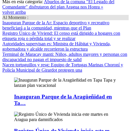
Más en esta categoría:
Abuelos de la comuna "El Legado del
Comandante" disfrutaron del plan Aragua nos Honra »
volver arriba
Al Momento :
Inauguran Parque de la Ar
: Espacio deportivo y recreativo
beneficiará a la comunidad, mientras que el Plan
Registro Único de Viviend
: El censo está dirigido a hogares con
etiqueta roja o pérdida total y se realizar
Autoridades supervisan es
: Ministra de Hábitat y Vivienda,
gobernadora y alcalde recorrieron la estructura
Terminal de Maracay manti
: Niños, adultos mayores y personas con
discapacidad no pagan el impuesto de salid
Nacen tortuguillos y resg
: Equipo de Tortugas Marinas Choroní y
Policía Municipal de Girardot protegen una
Inauguran Parque de la Aragüeñidad en
Ta…
Registro Único de Vivienda inicia este m…