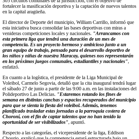
305 circuitos comunales de la jurisdicción, con el objetivo de
fortalecer la masificación deportiva y la captación de nuevos talentos
en la capital aragüeña.
El director de Deporte del municipio, William Carrillo, informó que
esta iniciativa busca consolidar las bases deportivas con miras a
venideras competiciones locales y nacionales.
"Arrancamos con
esta primera liga que tendrá una duración de un mes de
competencia. Es un proyecto hermoso y ambicioso junto a un
gran equipo de trabajo, pensado para el desarrollo deportivo de
los niños y niñas de nuestra Maracay, quienes nos representarán
en los próximos juegos comunales, estudiantiles y nacionales"
,
enfatizó.
En cuanto a la logística, el presidente de la Liga Municipal de
Voleibol, Carmelo Segovia, detalló que la cita inaugural tendrá lugar
el sábado 27 de junio a partir de las 9:00 a.m. en las instalaciones del
Polideportivo Las Delicias.
"Estaremos rotando los fines de
semana en distintas canchas y espacios recuperados del municipio
para que se sienta la fiesta del voleibol. Además, tenemos
planificado trasladar estas jornadas a la parroquia costera de
Choroní, con el fin de captar talentos que no han tenido la
oportunidad de ser visibilizados"
, apuntó.
Respecto a las categorías, el vicepresidente de la liga, Eddison
Chourio, explicó que la competencia estará estructurada bajo un