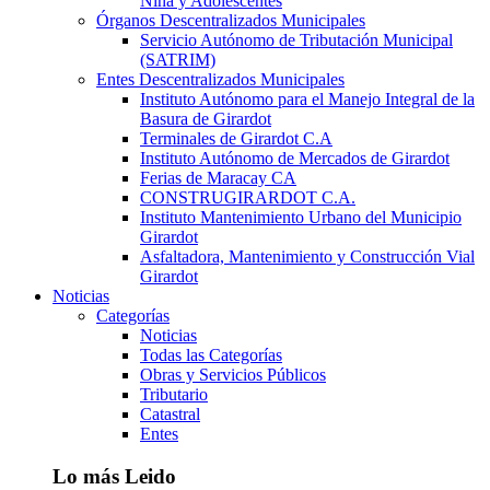
Niña y Adolescentes
Órganos Descentralizados Municipales
Servicio Autónomo de Tributación Municipal
(SATRIM)
Entes Descentralizados Municipales
Instituto Autónomo para el Manejo Integral de la
Basura de Girardot
Terminales de Girardot C.A
Instituto Autónomo de Mercados de Girardot
Ferias de Maracay CA
CONSTRUGIRARDOT C.A.
Instituto Mantenimiento Urbano del Municipio
Girardot
Asfaltadora, Mantenimiento y Construcción Vial
Girardot
Noticias
Categorías
Noticias
Todas las Categorías
Obras y Servicios Públicos
Tributario
Catastral
Entes
Lo más Leido