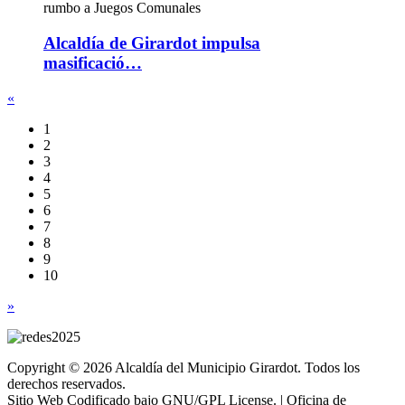
Alcaldía de Girardot impulsa
masificació…
«
1
2
3
4
5
6
7
8
9
10
»
Copyright © 2026 Alcaldía del Municipio Girardot. Todos los
derechos reservados.
Sitio Web Codificado bajo GNU/GPL License. | Oficina de