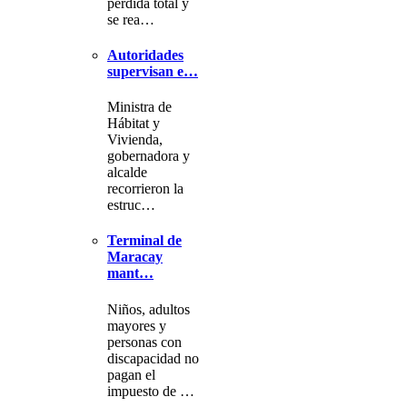
pérdida total y
se rea…
Autoridades
supervisan e…
Ministra de
Hábitat y
Vivienda,
gobernadora y
alcalde
recorrieron la
estruc…
Terminal de
Maracay
mant…
Niños, adultos
mayores y
personas con
discapacidad no
pagan el
impuesto de …