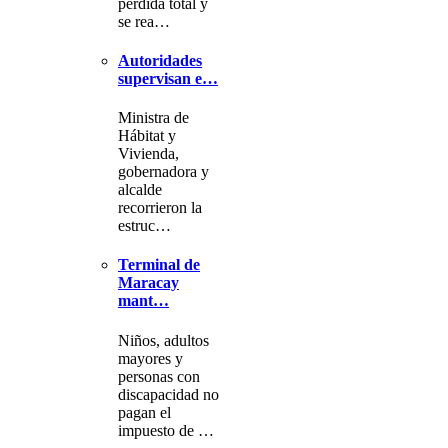
pérdida total y
se rea…
Autoridades
supervisan e…
Ministra de
Hábitat y
Vivienda,
gobernadora y
alcalde
recorrieron la
estruc…
Terminal de
Maracay
mant…
Niños, adultos
mayores y
personas con
discapacidad no
pagan el
impuesto de …