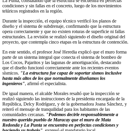
La Punta, constatando que la estructura se encuentra en perfectas
condiciones y sin fallas en el concreto, luego de los movimientos
telúricos registrados en la región.
Durante la inspección, el equipo técnico verificó los planos de
diseño y el sistema de subdrenaje, confirmando que la estructura
opera correctamente y que no existen roturas de superficie ni fallas
estructurales. La revisión se realizó siguiendo el diseño original del
proyecto, que contempla cinco etapas en la estructura de contención.
En este sentido, el profesor José Heredia explicó que el muro forma
parte de un sistema integral que conecta el sistema de bombeo de
Los Cocos, Pajaritos y las lagunas de amortiguación, destacando
que el diseño funcionó correctamente ante los recientes eventos
sísmicos.
"La estructura fue capaz de soportar sismos inclusive
hasta más altos de los que normalmente diseñamos los
ingenieros"
, afirmó el especialista.
De igual manera, el alcalde Morales resaltó que la inspección se
realizó siguiendo las instrucciones de la presidenta encargada de la
República, Delcy Rodríguez, y de la gobernadora Joana Sánchez, y
reiteró el mensaje de tranquilidad para los habitantes de las
comunidades cercanas.
"Podemos decirle responsablemente a
nuestro querido pueblo de Maracay que el muro de Mata
Redonda y La Punta se encuentra en perfectas condiciones y
haciendo su trabajo"
, expresó el mandatario local.