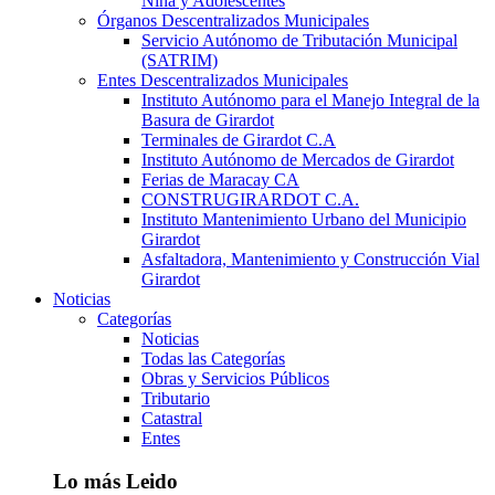
Niña y Adolescentes
Órganos Descentralizados Municipales
Servicio Autónomo de Tributación Municipal
(SATRIM)
Entes Descentralizados Municipales
Instituto Autónomo para el Manejo Integral de la
Basura de Girardot
Terminales de Girardot C.A
Instituto Autónomo de Mercados de Girardot
Ferias de Maracay CA
CONSTRUGIRARDOT C.A.
Instituto Mantenimiento Urbano del Municipio
Girardot
Asfaltadora, Mantenimiento y Construcción Vial
Girardot
Noticias
Categorías
Noticias
Todas las Categorías
Obras y Servicios Públicos
Tributario
Catastral
Entes
Lo más Leido