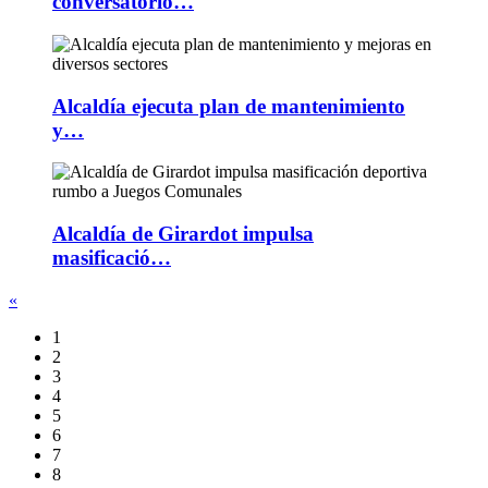
conversatorio…
Alcaldía ejecuta plan de mantenimiento
y…
Alcaldía de Girardot impulsa
masificació…
«
1
2
3
4
5
6
7
8