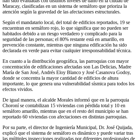
han sido evaluadas con distintos niveles de daño en la ciudad de
Maracay, clasificadas en un sistema de semáforo que prioriza la
atención según la gravedad de las afectaciones estructurales.
Según el mandatario local, del total de edificios reportados, 19 se
encuentran en semáforo rojo, lo que significa que no pueden ser
habitados debido a un riesgo verdadero y complicado para la
seguridad de las personas; el 80% restante está en amarillo, en
prevención constante, mientras que ninguna edificación ha sido
declarada en verde para evitar cualquier irresponsabilidad técnica.
En cuanto a la distribución geográfica, las parroquias con mayor
concentración de edificaciones afectadas son Las Delicias, Madre
María de San José, Andrés Eloy Blanco y José Casanova Godoy,
donde se concentra la mayor cantidad de edificios de altura
importante, lo que genera una vulnerabilidad sísmica para todos los
efectos vividos.
De igual manera, el alcalde Morales informó que en la parroquia
Choroní se contabilizan 15 viviendas con pérdida total y 10 en
semáforo amarillo, mientras que en el resto del municipio se han
reportado 60 viviendas con afectaciones en distintas parroquias.
Por su parte, el director de Ingeniería Municipal, Dr. José Quijada,
explicó que el sistema de semáforo es dinámico y puede variar tras
las múltiples inspecciones realizadas por diferentes profesionales de