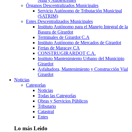
Niña y Adolescentes
Órganos Descentralizados Municipales
Servicio Autónomo de Tributación Municipal
(SATRIM)
Entes Descentralizados Municipales
Instituto Autónomo para el Manejo Integral de la
Basura de Girardot
Terminales de Girardot C.A
Instituto Autónomo de Mercados de Girardot
Ferias de Maracay CA
CONSTRUGIRARDOT C.A.
Instituto Mantenimiento Urbano del Municipio
Girardot
Asfaltadora, Mantenimiento y Construcción Vial
Girardot
Noticias
Categorías
Noticias
Todas las Categorías
Obras y Servicios Públicos
Tributario
Catastral
Entes
Lo más Leido