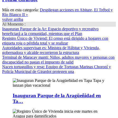
Más en esta categoría:
Despliegan acciones en Abitare, El Trébol y
Río Blanco II »
volver arriba
Al Momento :
Inauguran Parque de la Ar
: Espacio deportivo y recreativo
beneficiará a la comunidad, mientras que el Plan
Registro Único de Viviend
: El censo está dirigido a hogares con
etiqueta roja o pérdida total y se realizar
Autoridades supervisan es
: Ministra de Hábitat y Vivienda,
gobernadora y alcalde recorrieron la estructura
Terminal de Maracay manti
: Niños, adultos mayores y personas con
discapacidad no pagan el impuesto de salid
Nacen tortuguillos y resg
: Equipo de Tortugas Marinas Choroní y
Policía Municipal de Girardot protegen una
Inauguran Parque de la Aragüeñidad en
Ta…