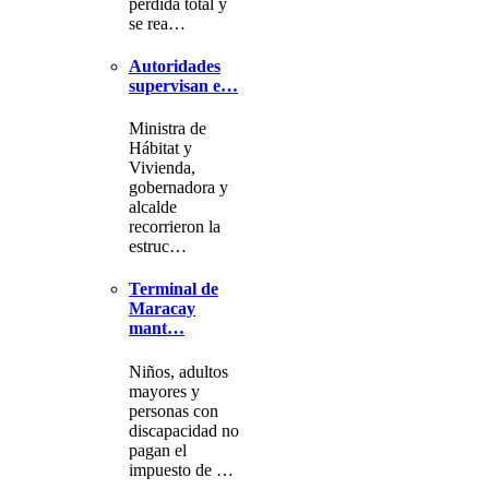
pérdida total y
se rea…
Autoridades
supervisan e…
Ministra de
Hábitat y
Vivienda,
gobernadora y
alcalde
recorrieron la
estruc…
Terminal de
Maracay
mant…
Niños, adultos
mayores y
personas con
discapacidad no
pagan el
impuesto de …