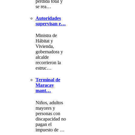
pérdida total y
se rea…
Autoridades
supervisan e…
Ministra de
Hábitat y
Vivienda,
gobernadora y
alcalde
recorrieron la
estruc…
Terminal de
Maracay
mant…
Niños, adultos
mayores y
personas con
discapacidad no
pagan el
impuesto de …