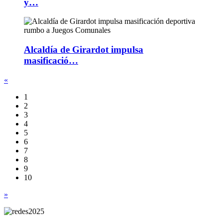
y…
Alcaldía de Girardot impulsa
masificació…
«
1
2
3
4
5
6
7
8
9
10
»