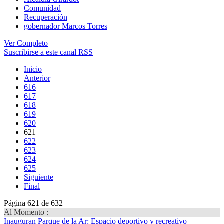
Comunidad
Recuperación
gobernador Marcos Torres
Ver Completo
Suscribirse a este canal RSS
Inicio
Anterior
616
617
618
619
620
621
622
623
624
625
Siguiente
Final
Página 621 de 632
Al Momento :
Inauguran Parque de la Ar
: Espacio deportivo y recreativo