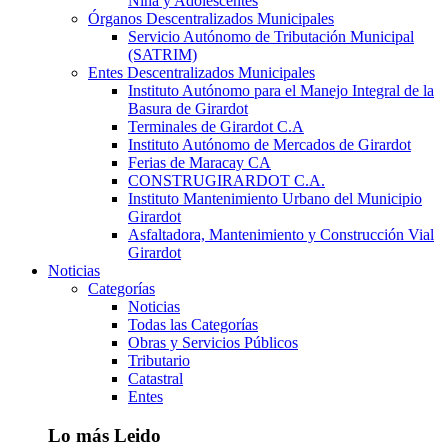
Niña y Adolescentes
Órganos Descentralizados Municipales
Servicio Autónomo de Tributación Municipal
(SATRIM)
Entes Descentralizados Municipales
Instituto Autónomo para el Manejo Integral de la
Basura de Girardot
Terminales de Girardot C.A
Instituto Autónomo de Mercados de Girardot
Ferias de Maracay CA
CONSTRUGIRARDOT C.A.
Instituto Mantenimiento Urbano del Municipio
Girardot
Asfaltadora, Mantenimiento y Construcción Vial
Girardot
Noticias
Categorías
Noticias
Todas las Categorías
Obras y Servicios Públicos
Tributario
Catastral
Entes
Lo más Leido