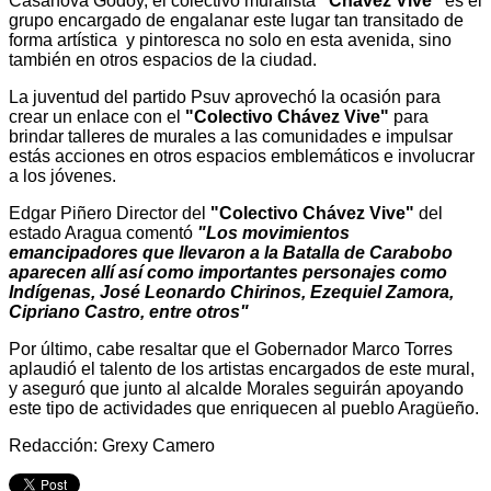
Casanova Godoy, el colectivo muralista
“Chávez Vive”
es el
grupo encargado de engalanar este lugar tan transitado de
forma artística y pintoresca no solo en esta avenida, sino
también en otros espacios de la ciudad.
La juventud del partido Psuv aprovechó la ocasión para
crear un enlace con el
"Colectivo Chávez Vive"
para
brindar talleres de murales a las comunidades e impulsar
estás acciones en otros espacios emblemáticos e involucrar
a los jóvenes.
Edgar Piñero Director del
"Colectivo Chávez Vive"
del
estado Aragua comentó
"Los movimientos
emancipadores que llevaron a la Batalla de Carabobo
aparecen allí así como importantes personajes como
Indígenas, José Leonardo Chirinos, Ezequiel Zamora,
Cipriano Castro, entre otros"
Por último, cabe resaltar que el Gobernador Marco Torres
aplaudió el talento de los artistas encargados de este mural,
y aseguró que junto al alcalde Morales seguirán apoyando
este tipo de actividades que enriquecen al pueblo Aragüeño.
Redacción: Grexy Camero