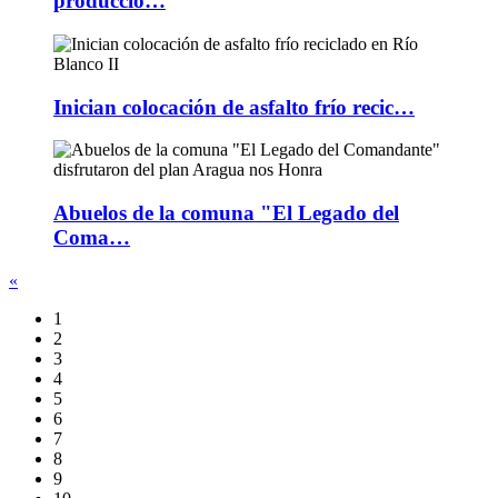
producció…
Inician colocación de asfalto frío recic…
Abuelos de la comuna "El Legado del
Coma…
«
1
2
3
4
5
6
7
8
9