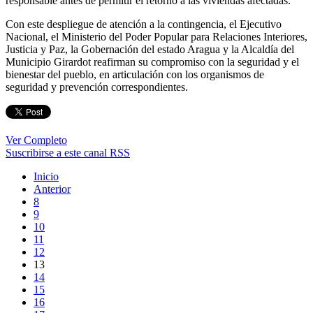
responsable antes de permitir el retorno a las viviendas afectadas.
Con este despliegue de atención a la contingencia, el Ejecutivo
Nacional, el Ministerio del Poder Popular para Relaciones Interiores,
Justicia y Paz, la Gobernación del estado Aragua y la Alcaldía del
Municipio Girardot reafirman su compromiso con la seguridad y el
bienestar del pueblo, en articulación con los organismos de
seguridad y prevención correspondientes.
Ver Completo
Suscribirse a este canal RSS
Inicio
Anterior
8
9
10
11
12
13
14
15
16