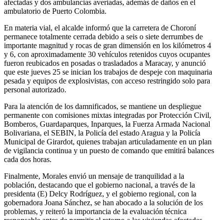
afectadas y dos ambulancias averiadas, además de daños en el
ambulatorio de Puerto Colombia.
En materia vial, el alcalde informó que la carretera de Choroní
permanece totalmente cerrada debido a seis o siete derrumbes de
importante magnitud y rocas de gran dimensión en los kilómetros 4
y 6, con aproximadamente 30 vehículos retenidos cuyos ocupantes
fueron reubicados en posadas o trasladados a Maracay, y anunció
que este jueves 25 se inician los trabajos de despeje con maquinaria
pesada y equipos de explosivistas, con acceso restringido solo para
personal autorizado.
Para la atención de los damnificados, se mantiene un despliegue
permanente con comisiones mixtas integradas por Protección Civil,
Bomberos, Guardaparques, Inparques, la Fuerza Armada Nacional
Bolivariana, el SEBIN, la Policía del estado Aragua y la Policía
Municipal de Girardot, quienes trabajan articuladamente en un plan
de vigilancia continua y un puesto de comando que emitirá balances
cada dos horas.
Finalmente, Morales envió un mensaje de tranquilidad a la
población, destacando que el gobierno nacional, a través de la
presidenta (E) Delcy Rodríguez, y el gobierno regional, con la
gobernadora Joana Sánchez, se han abocado a la solución de los
problemas, y reiteró la importancia de la evaluación técnica