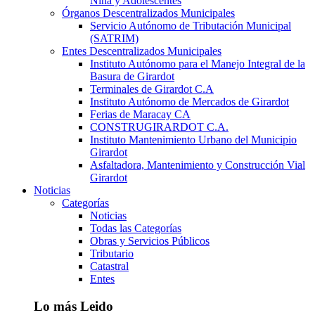
Niña y Adolescentes
Órganos Descentralizados Municipales
Servicio Autónomo de Tributación Municipal
(SATRIM)
Entes Descentralizados Municipales
Instituto Autónomo para el Manejo Integral de la
Basura de Girardot
Terminales de Girardot C.A
Instituto Autónomo de Mercados de Girardot
Ferias de Maracay CA
CONSTRUGIRARDOT C.A.
Instituto Mantenimiento Urbano del Municipio
Girardot
Asfaltadora, Mantenimiento y Construcción Vial
Girardot
Noticias
Categorías
Noticias
Todas las Categorías
Obras y Servicios Públicos
Tributario
Catastral
Entes
Lo más Leido