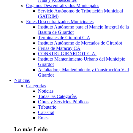
Niña y Adolescentes
Órganos Descentralizados Municipales
Servicio Autónomo de Tributación Municipal
(SATRIM)
Entes Descentralizados Municipales
Instituto Autónomo para el Manejo Integral de la
Basura de Girardot
Terminales de Girardot C.A
Instituto Autónomo de Mercados de Girardot
Ferias de Maracay CA
CONSTRUGIRARDOT C.A.
Instituto Mantenimiento Urbano del Municipio
Girardot
Asfaltadora, Mantenimiento y Construcción Vial
Girardot
Noticias
Categorías
Noticias
Todas las Categorías
Obras y Servicios Públicos
Tributario
Catastral
Entes
Lo más Leido