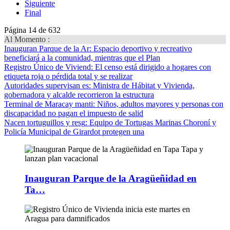
Siguiente
Final
Página 14 de 632
Al Momento :
Inauguran Parque de la Ar
: Espacio deportivo y recreativo
beneficiará a la comunidad, mientras que el Plan
Registro Único de Viviend
: El censo está dirigido a hogares con
etiqueta roja o pérdida total y se realizar
Autoridades supervisan es
: Ministra de Hábitat y Vivienda,
gobernadora y alcalde recorrieron la estructura
Terminal de Maracay manti
: Niños, adultos mayores y personas con
discapacidad no pagan el impuesto de salid
Nacen tortuguillos y resg
: Equipo de Tortugas Marinas Choroní y
Policía Municipal de Girardot protegen una
Inauguran Parque de la Aragüeñidad en
Ta…