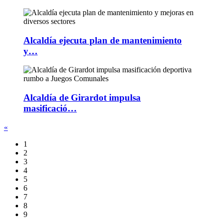
Alcaldía ejecuta plan de mantenimiento
y…
Alcaldía de Girardot impulsa
masificació…
«
1
2
3
4
5
6
7
8
9