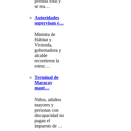
pérdida total y
se rea…
Autoridades
supervisan e…
Ministra de
Hábitat y
Vivienda,
gobernadora y
alcalde
recorrieron la
estruc…
Terminal de
Maracay
mant…
Niños, adultos
mayores y
personas con
discapacidad no
pagan el
impuesto de …