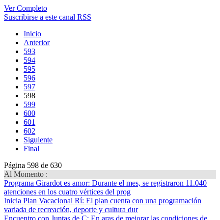
Ver Completo
Suscribirse a este canal RSS
Inicio
Anterior
593
594
595
596
597
598
599
600
601
602
Siguiente
Final
Página 598 de 630
Al Momento :
Programa Girardot es amor
: Durante el mes, se registraron 11.040
atenciones en los cuatro vértices del prog
Inicia Plan Vacacional Rí
: El plan cuenta con una programación
variada de recreación, deporte y cultura dur
Encuentro con Juntas de C
: En aras de mejorar las condiciones de