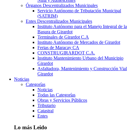
Niña y Adolescentes
Órganos Descentralizados Municipales
Servicio Autónomo de Tributación Municipal
(SATRIM)
Entes Descentralizados Municipales
Instituto Autónomo para el Manejo Integral de la
Basura de Girardot
Terminales de Girardot C.A
Instituto Autónomo de Mercados de Girardot
Ferias de Maracay CA
CONSTRUGIRARDOT C.A.
Instituto Mantenimiento Urbano del Municipio
Girardot
Asfaltadora, Mantenimiento y Construcción Vial
Girardot
Noticias
Categorías
Noticias
Todas las Categorías
Obras y Servicios Públicos
Tributario
Catastral
Entes
Lo más Leido