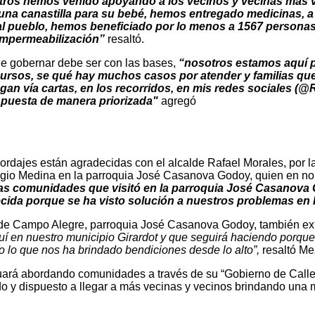
ros hemos venido apoyando a los vecinos y vecinas más v
 una canastilla para su bebé, hemos entregado medicinas, a
al pueblo, hemos beneficiado por lo menos a 1567 personas
impermeabilización”
resaltó.
 de gobernar debe ser con las bases,
“nosotros estamos aquí pa
ursos, se qué hay muchos casos por atender y familias que
an vía cartas, en los recorridos, en mis redes sociales (@
espuesta de manera priorizada"
agregó
bordajes están agradecidas con el alcalde Rafael Morales, por 
Sergio Medina en la parroquia José Casanova Godoy, quien en n
 las comunidades que visitó en la parroquia José Casanov
ecida porque se ha visto solución a nuestros problemas en
a de Campo Alegre, parroquia José Casanova Godoy, también ex
uí en nuestro municipio Girardot y que seguirá haciendo porqu
o lo que nos ha brindado bendiciones desde lo alto”,
resaltó Me
uará abordando comunidades a través de su “Gobierno de Calle”
ado y dispuesto a llegar a más vecinas y vecinos brindando una