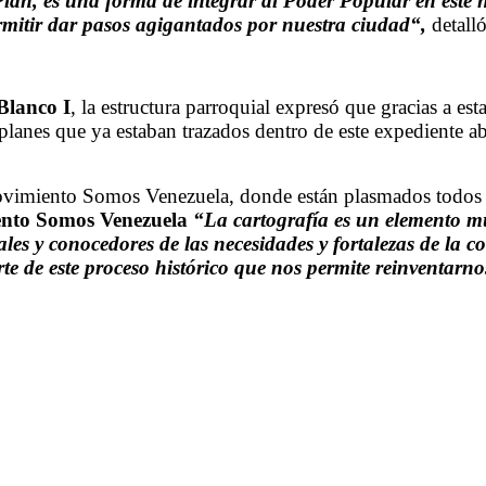
an, es una forma de integrar al Poder Popular en este nu
mitir dar pasos agigantados por nuestra ciudad“,
detalló
Blanco I
, la estructura parroquial expresó que gracias a es
anes que ya estaban trazados dentro de este expediente abie
vimiento Somos Venezuela, donde están plasmados todos los
ento Somos Venezuela
“La cartografía es un elemento m
iales y conocedores de las necesidades y fortalezas de l
rte de este proceso histórico que nos permite reinventarn