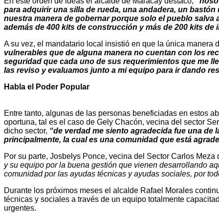
En este orden de ideas el alcalde de Maracay destacó,
“nosot
para adquirir una silla de rueda, una andadera, un bastón
nuestra manera de gobernar porque solo el pueblo salva 
además de 400 kits de construcción y más de 200 kits de 
A su vez, el mandatario local insistió en que la única manera
vulnerables que de alguna manera no cuentan con los rec
seguridad que cada uno de sus requerimientos que me lleg
las reviso y evaluamos junto a mi equipo para ir dando r
Habla el Poder Popular
Entre tanto, algunas de las personas beneficiadas en estos a
oportuna, tal es el caso de Gely Chacón, vecina del sector 
dicho sector,
“de verdad me siento agradecida fue una de
principalmente, la cual es una comunidad que está agrad
Por su parte, Josbelys Ponce, vecina del Sector Carlos Mez
y su equipo por la buena gestión que vienen desarrollando aq
comunidad por las ayudas técnicas y ayudas sociales, por tod
Durante los próximos meses el alcalde Rafael Morales contin
técnicas y sociales a través de un equipo totalmente capacit
urgentes.