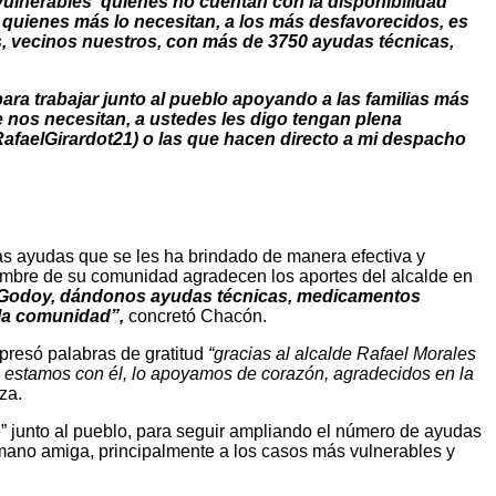
ulnerables quienes no cuentan con la disponibilidad
 quienes más lo necesitan, a los más desfavorecidos, es
, vecinos nuestros, con más de 3750 ayudas técnicas,
ra trabajar junto al pueblo apoyando a las familias más
 nos necesitan, a ustedes les digo tengan plena
RafaelGirardot21) o las que hacen directo a mi despacho
las ayudas que se les ha brindado de manera efectiva y
ombre de su comunidad agradecen los aportes del alcalde en
a Godoy, dándonos ayudas técnicas, medicamentos
 la comunidad”,
concretó Chacón.
presó palabras de gratitud
“gracias al alcalde Rafael Morales
e estamos con él, lo apoyamos de corazón, agradecidos en la
za.
 junto al pueblo, para seguir ampliando el número de ayudas
 mano amiga, principalmente a los casos más vulnerables y