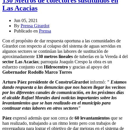
130 Metros de colectores sustituidos en
Las Acacias
Jun 05, 2021
By
Prensa Girardot
Publicado en
Prensa
Con el propósito de dar respuesta oportuna a las comunidades de
Girardot con respecto al colapso del sistema de aguas servidas en
algunos sectores se continúan las labores de sustitución de
aproximadamente
130 metros lineales
de tuberías en la Vereda 4 del
sector Las Acacias
; parroquia Joaquín Crespo la obra es un
esfuerzo conjunto con
Hidrocentro
y gracias al apoyo del
Gobernador Rodolfo Marco Torres
Arturo Páez presidente de ConstruGirardot
informó:
" Estamos
dando respuesta a las denuncias que nos hacen llegar los vecinos
por los diferentes canales de comunicación, en los próximos días
el alcalde Rafael Morales dará noticias importantes sobre los
levantamientos que se han realizado en el municipio para
continuar estas labores en otros sectores"
Páez
expresó además que son cerca de
60 levantamientos
que se
han realizado, trabajando a un ritmo lento pero con trabajos de
envergadura para lograr el objetivo de dar mejoras en el sistema de