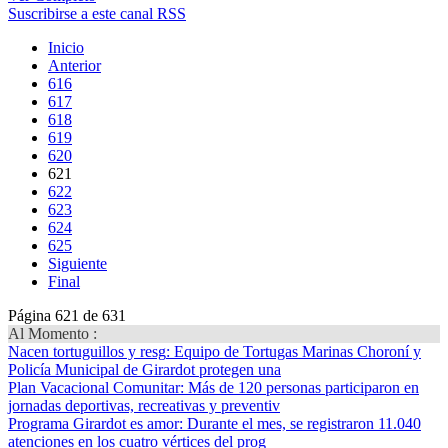
Suscribirse a este canal RSS
Inicio
Anterior
616
617
618
619
620
621
622
623
624
625
Siguiente
Final
Página 621 de 631
Al Momento :
Nacen tortuguillos y resg
: Equipo de Tortugas Marinas Choroní y
Policía Municipal de Girardot protegen una
Plan Vacacional Comunitar
: Más de 120 personas participaron en
jornadas deportivas, recreativas y preventiv
Programa Girardot es amor
: Durante el mes, se registraron 11.040
atenciones en los cuatro vértices del prog