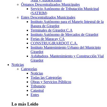
Niña y Adolescentes
Órganos Descentralizados Municipales
Servicio Autónomo de Tributación Municipal
(SATRIM)
Entes Descentralizados Municipales
Instituto Autónomo para el Manejo Integral de la
Basura de Girardot
Terminales de Girardot C.A
Instituto Autónomo de Mercados de Girardot
Ferias de Maracay CA
CONSTRUGIRARDOT C.A.
Instituto Mantenimiento Urbano del Municipio
Girardot
Asfaltadora, Mantenimiento y Construcción Vial
Girardot
Noticias
Categorías
Noticias
Todas las Categorías
Obras y Servicios Públicos
Tributario
Catastral
Entes
Lo más Leido