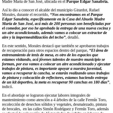
Madre María de San José, ubicada en el
Parque Edgar Sanabria.
Así lo dio a conocer el alcalde del municipio Girardot, Rafael
Morales, durante el recorrido,
“Nos encontramos en el Parque
Edgar Sanabria, específicamente en la Casa del Abuelo Madre
María de San José, acá más de 200 personas son beneficiadas por
el comedor, por eso he aprobado la entrega de una nueva cocina y
un aire acondicionado, además vamos a colocar un extractor de
aire y la impermeabilización del techo”
, detalló.
En este sentido, Morales destacó que también se aprobaron trabajos
de recuperación para otros espacios dentro del parque,
“El área de
entrenamiento de tenis de mesa, es otro de los espacios que
estamos visitando, acá jóvenes talentos de nuestro municipio se
forman, por eso vamos a colocar un aire acondicionado y ejecutar
trabajos de pintura, es importante apoyar a nuestra juventud,
vamos a recuperar la cancha, se estarán realizando unos trabajos
de pintura y colocación de reflectores, estamos haciendo entrega
de un kit deportivo, la meta es recuperar 90 canchas en 180 días”
,
indicó.
En el abordaje se lograron ejecutar labores integrales de
mantenimiento como atención a 4 árboles de la calle Fermín Toro,
recolección de desechos sólidos y vegetales, desmalezado, pintura
de brocales, en las calles Simón Rodríguez y Fermín Toro, además