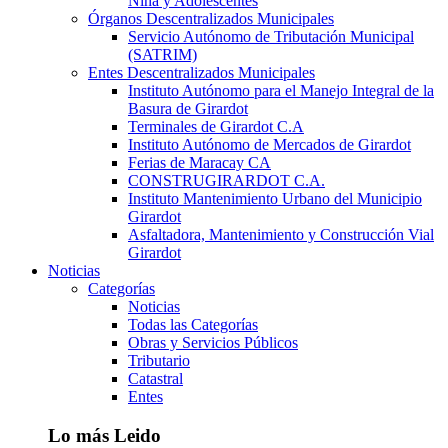
Niña y Adolescentes
Órganos Descentralizados Municipales
Servicio Autónomo de Tributación Municipal
(SATRIM)
Entes Descentralizados Municipales
Instituto Autónomo para el Manejo Integral de la
Basura de Girardot
Terminales de Girardot C.A
Instituto Autónomo de Mercados de Girardot
Ferias de Maracay CA
CONSTRUGIRARDOT C.A.
Instituto Mantenimiento Urbano del Municipio
Girardot
Asfaltadora, Mantenimiento y Construcción Vial
Girardot
Noticias
Categorías
Noticias
Todas las Categorías
Obras y Servicios Públicos
Tributario
Catastral
Entes
Lo más Leido