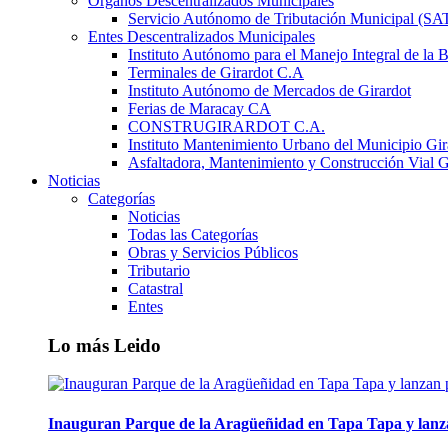
Órganos Descentralizados Municipales
Servicio Autónomo de Tributación Municipal (S
Entes Descentralizados Municipales
Instituto Autónomo para el Manejo Integral de la 
Terminales de Girardot C.A
Instituto Autónomo de Mercados de Girardot
Ferias de Maracay CA
CONSTRUGIRARDOT C.A.
Instituto Mantenimiento Urbano del Municipio Gir
Asfaltadora, Mantenimiento y Construcción Vial G
Noticias
Categorías
Noticias
Todas las Categorías
Obras y Servicios Públicos
Tributario
Catastral
Entes
Lo más Leido
Inauguran Parque de la Aragüeñidad en Tapa Tapa y lanz