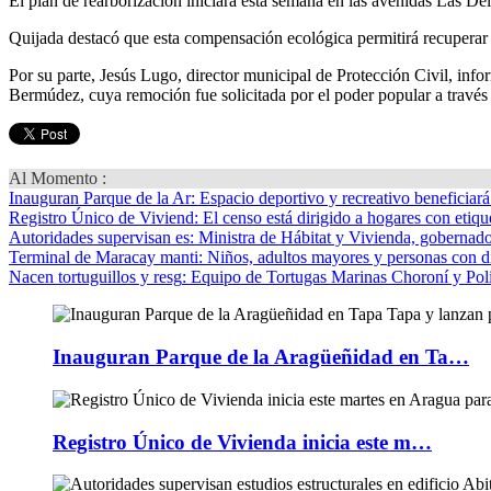
El plan de rearborización iniciará esta semana en las avenidas Las Deli
Quijada destacó que esta compensación ecológica permitirá recuperar z
Por su parte, Jesús Lugo, director municipal de Protección Civil, inf
Bermúdez, cuya remoción fue solicitada por el poder popular a través
Al Momento :
Inauguran Parque de la Ar
: Espacio deportivo y recreativo beneficiar
Registro Único de Viviend
: El censo está dirigido a hogares con etique
Autoridades supervisan es
: Ministra de Hábitat y Vivienda, gobernador
Terminal de Maracay manti
: Niños, adultos mayores y personas con d
Nacen tortuguillos y resg
: Equipo de Tortugas Marinas Choroní y Pol
Inauguran Parque de la Aragüeñidad en Ta…
Registro Único de Vivienda inicia este m…