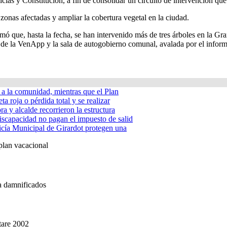
cias y Constitución, a fin de consolidar un circuito de intervención que 
onas afectadas y ampliar la cobertura vegetal en la ciudad.
ormó que, hasta la fecha, se han intervenido más de tres árboles en la 
 de la VenApp y la sala de autogobierno comunal, avalada por el inform
á a la comunidad, mientras que el Plan
ta roja o pérdida total y se realizar
a y alcalde recorrieron la estructura
iscapacidad no pagan el impuesto de salid
icía Municipal de Girardot protegen una