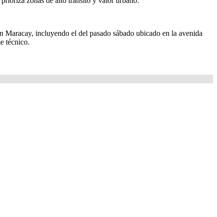
prioriza zonas de alto tránsito y valor urbano.
Gran Maracay, incluyendo el del pasado sábado ubicado en la avenida
e técnico.