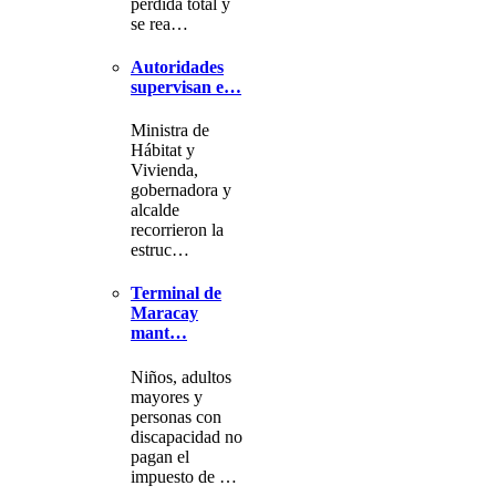
pérdida total y
se rea…
Autoridades
supervisan e…
Ministra de
Hábitat y
Vivienda,
gobernadora y
alcalde
recorrieron la
estruc…
Terminal de
Maracay
mant…
Niños, adultos
mayores y
personas con
discapacidad no
pagan el
impuesto de …