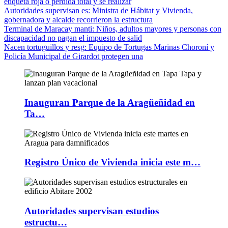
etiqueta roja o pérdida total y se realizar
Autoridades supervisan es
: Ministra de Hábitat y Vivienda,
gobernadora y alcalde recorrieron la estructura
Terminal de Maracay manti
: Niños, adultos mayores y personas con
discapacidad no pagan el impuesto de salid
Nacen tortuguillos y resg
: Equipo de Tortugas Marinas Choroní y
Policía Municipal de Girardot protegen una
Inauguran Parque de la Aragüeñidad en
Ta…
Registro Único de Vivienda inicia este m…
Autoridades supervisan estudios
estructu…