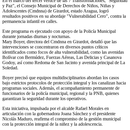
En el marco del tercer vértice de las 7 Transformaciones, "Seguridad
y Paz", el Consejo Municipal de Derechos de Niños, Niñas y
Adolescentes (Cmdnna) de Girardot, estado Aragua, logró
resultados positivos en su abordaje "Vulnerabilidad Cero", contra la
permanencia infantil en calles.
Este programa es ejecutado con apoyo de la Policía Municipal
durante jornadas diurnas y nocturnas.
Mary Boyer, directora del Cmdnna en Girardot, detalló que las
intervenciones se concentraron en diversos puntos críticos
identificados como focos de alta vulnerabilidad, como las avenidas
Bolívar con Bermúdez, Fuerzas Aéreas, Las Delicias y Casanova
Godoy, así como Redoma de San Jacinto y avenida principal de La
Soledad.
Boyer precisó que equipos multidisciplinarios abordan los casos
bajo estrictos protocolos de protección integral y los canalizan hacia
programas sociales. Además, el acompañamiento permanente de
funcionarios de la policía municipal, regional y la PNB, quienes
garantizan la seguridad durante los operativos.
Esta iniciativa, impulsada por el alcalde Rafael Morales en
articulación con la gobernadora Joana Sánchez y el presidente
Nicolás Maduro, reafirma el compromiso de la gestión municipal
con la protección integral de la niñez y la adolescencia.