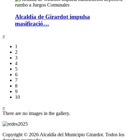
Alcaldía de Girardot impulsa
masificació…
«
1
2
3
4
5
6
7
8
9
10
»
There are no images in the gallery.
Copyright © 2026 Alcaldía del Municipio Girardot. Todos los