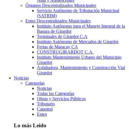
Niña y Adolescentes
Órganos Descentralizados Municipales
Servicio Autónomo de Tributación Municipal
(SATRIM)
Entes Descentralizados Municipales
Instituto Autónomo para el Manejo Integral de la
Basura de Girardot
Terminales de Girardot C.A
Instituto Autónomo de Mercados de Girardot
Ferias de Maracay CA
CONSTRUGIRARDOT C.A.
Instituto Mantenimiento Urbano del Municipio
Girardot
Asfaltadora, Mantenimiento y Construcción Vial
Girardot
Noticias
Categorías
Noticias
Todas las Categorías
Obras y Servicios Públicos
Tributario
Catastral
Entes
Lo más Leido