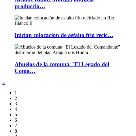
producció…
Inician colocación de asfalto frío recic…
Abuelos de la comuna "El Legado del
Coma…
«
1
2
3
4
5
6
7
8