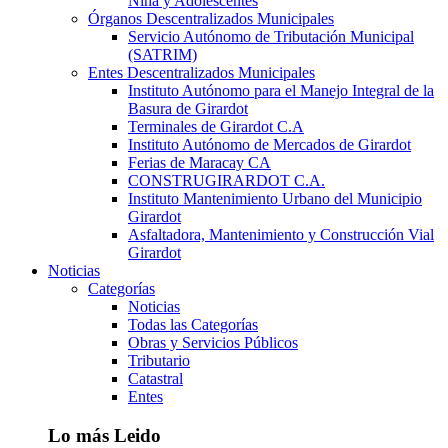
Niña y Adolescentes
Órganos Descentralizados Municipales
Servicio Autónomo de Tributación Municipal
(SATRIM)
Entes Descentralizados Municipales
Instituto Autónomo para el Manejo Integral de la
Basura de Girardot
Terminales de Girardot C.A
Instituto Autónomo de Mercados de Girardot
Ferias de Maracay CA
CONSTRUGIRARDOT C.A.
Instituto Mantenimiento Urbano del Municipio
Girardot
Asfaltadora, Mantenimiento y Construcción Vial
Girardot
Noticias
Categorías
Noticias
Todas las Categorías
Obras y Servicios Públicos
Tributario
Catastral
Entes
Lo más Leido