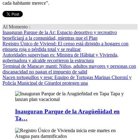
cada habitante merece".
Al Momento :
Inauguran Parque de la Ar
: Espacio deportivo y recreativo
beneficiará a la comunidad, mientras que el Plan
Registro Único de Viviend
: El censo está dirigido a hogares con
etiqueta roja o pérdida total y se realizar
Autoridades supervisan es
: Ministra de Hábitat y Vivienda,
gobernadora y alcalde recorrieron la estructura
Terminal de Maracay manti
: Niños, adultos mayores y personas con
discapacidad no pagan el impuesto de salid
Nacen tortuguillos y resg
: Equipo de Tortugas Marinas Choroní y
Policía Municipal de Girardot protegen una
Inauguran Parque de la Aragüeñidad en
Ta…