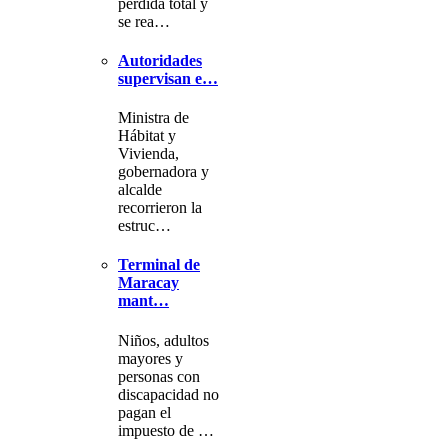
pérdida total y
se rea…
Autoridades
supervisan e…
Ministra de
Hábitat y
Vivienda,
gobernadora y
alcalde
recorrieron la
estruc…
Terminal de
Maracay
mant…
Niños, adultos
mayores y
personas con
discapacidad no
pagan el
impuesto de …