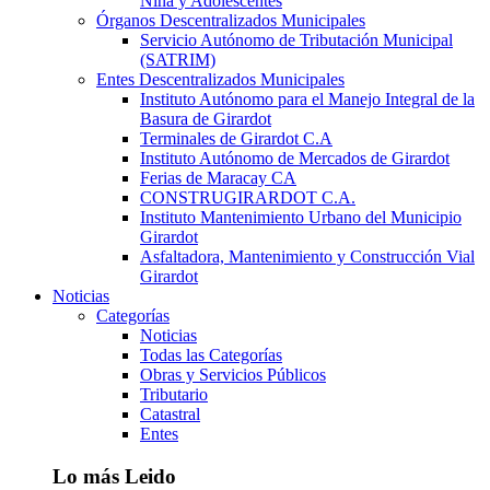
Niña y Adolescentes
Órganos Descentralizados Municipales
Servicio Autónomo de Tributación Municipal
(SATRIM)
Entes Descentralizados Municipales
Instituto Autónomo para el Manejo Integral de la
Basura de Girardot
Terminales de Girardot C.A
Instituto Autónomo de Mercados de Girardot
Ferias de Maracay CA
CONSTRUGIRARDOT C.A.
Instituto Mantenimiento Urbano del Municipio
Girardot
Asfaltadora, Mantenimiento y Construcción Vial
Girardot
Noticias
Categorías
Noticias
Todas las Categorías
Obras y Servicios Públicos
Tributario
Catastral
Entes
Lo más Leido