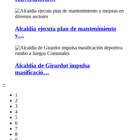
Alcaldía ejecuta plan de mantenimiento
y…
Alcaldía de Girardot impulsa
masificació…
«
1
2
3
4
5
6
7
8
9