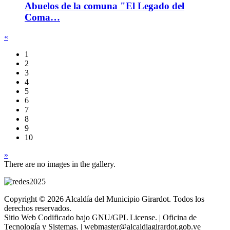
Abuelos de la comuna "El Legado del
Coma…
«
1
2
3
4
5
6
7
8
9
10
»
There are no images in the gallery.
Copyright © 2026 Alcaldía del Municipio Girardot. Todos los
derechos reservados.
Sitio Web Codificado bajo GNU/GPL License. | Oficina de
Tecnología y Sistemas. | webmaster@alcaldiagirardot.gob.ve