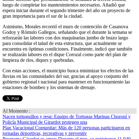
luego de completar los mantenimientos necesarios. Añadió que
espera iniciar durante el segundo trimestre del año un proyecto de
gran importancia para el sur de la ciudad.
Asimismo, Morales recorrió el muro de contención de Casanova
Godoy y Rómulo Gallegos, señalando que el durante la semana se
reforzarán las labores con dos maquinarias jumbo de brazo largo
para consolidar el talud de esta estructura, que actualmente se
encuentra en óptimas condiciones. Finalmente, indicó que también
se realizarán labores en el dique Corozal como parte del plan de
limpieza de ríos, diques y quebradas.
Con estas acciones, el municipio busca minimizar los efectos de las
lluvias en las comunidades del sur, gracias al apoyo conjunto del
gobierno regional t nacional para mantener en funcionamiento las
estaciones de bombeo y los sistemas de drenaje.
Al Momento :
Nacen tortuguillos y resg
: Equipo de Tortugas Marinas Choroní y
Policía Municipal de Girardot protegen una
Plan Vacacional Comunitar
: Más de 120 personas participaron en
jornadas deportivas, recreativas y preventiv
Programa Girardot es amor
: Durante el mes, se registraron 11.040