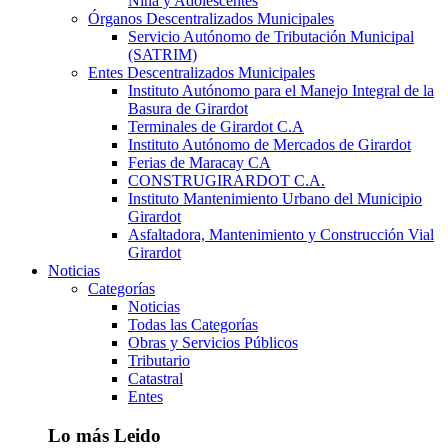
Niña y Adolescentes
Órganos Descentralizados Municipales
Servicio Autónomo de Tributación Municipal
(SATRIM)
Entes Descentralizados Municipales
Instituto Autónomo para el Manejo Integral de la
Basura de Girardot
Terminales de Girardot C.A
Instituto Autónomo de Mercados de Girardot
Ferias de Maracay CA
CONSTRUGIRARDOT C.A.
Instituto Mantenimiento Urbano del Municipio
Girardot
Asfaltadora, Mantenimiento y Construcción Vial
Girardot
Noticias
Categorías
Noticias
Todas las Categorías
Obras y Servicios Públicos
Tributario
Catastral
Entes
Lo más Leido