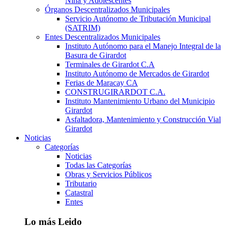
Niña y Adolescentes
Órganos Descentralizados Municipales
Servicio Autónomo de Tributación Municipal
(SATRIM)
Entes Descentralizados Municipales
Instituto Autónomo para el Manejo Integral de la
Basura de Girardot
Terminales de Girardot C.A
Instituto Autónomo de Mercados de Girardot
Ferias de Maracay CA
CONSTRUGIRARDOT C.A.
Instituto Mantenimiento Urbano del Municipio
Girardot
Asfaltadora, Mantenimiento y Construcción Vial
Girardot
Noticias
Categorías
Noticias
Todas las Categorías
Obras y Servicios Públicos
Tributario
Catastral
Entes
Lo más Leido