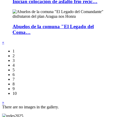
Inician colocación de asfalto frío recic…
Abuelos de la comuna "El Legado del
Coma…
«
1
2
3
4
5
6
7
8
9
10
»
There are no images in the gallery.