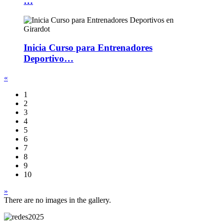
…
Inicia Curso para Entrenadores
Deportivo…
«
1
2
3
4
5
6
7
8
9
10
»
There are no images in the gallery.