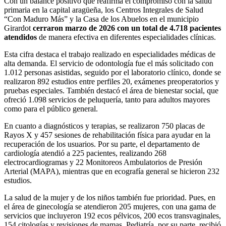
Con un balance positivo que reafirma el compromiso con la salud
primaria en la capital aragüeña, los Centros Integrales de Salud
“Con Maduro Más” y la Casa de los Abuelos en el municipio
Girardot
cerraron marzo de 2026 con un total de 4.718 pacientes
atendidos
de manera efectiva en diferentes especialidades clínicas.
Esta cifra destaca el trabajo realizado en especialidades médicas de
alta demanda. El servicio de odontología fue el más solicitado con
1.012 personas asistidas, seguido por el laboratorio clínico, donde se
realizaron 892 estudios entre perfiles 20, exámenes preoperatorios y
pruebas especiales. También destacó el área de bienestar social, que
ofreció 1.098 servicios de peluquería, tanto para adultos mayores
como para el público general.
En cuanto a diagnósticos y terapias, se realizaron 750 placas de
Rayos X y 457 sesiones de rehabilitación física para ayudar en la
recuperación de los usuarios. Por su parte, el departamento de
cardiología atendió a 225 pacientes, realizando 268
electrocardiogramas y 22 Monitoreos Ambulatorios de Presión
Arterial (MAPA), mientras que en ecografía general se hicieron 232
estudios.
La salud de la mujer y de los niños también fue prioridad. Pues, en
el área de ginecología se atendieron 205 mujeres, con una gama de
servicios que incluyeron 192 ecos pélvicos, 200 ecos transvaginales,
154 citologías y revisiones de mamas. Pediatría, por su parte, recibió