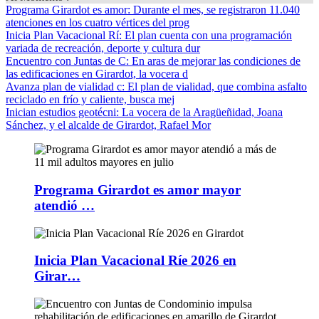
Programa Girardot es amor
: Durante el mes, se registraron 11.040
atenciones en los cuatro vértices del prog
Inicia Plan Vacacional Rí
: El plan cuenta con una programación
variada de recreación, deporte y cultura dur
Encuentro con Juntas de C
: En aras de mejorar las condiciones de
las edificaciones en Girardot, la vocera d
Avanza plan de vialidad c
: El plan de vialidad, que combina asfalto
reciclado en frío y caliente, busca mej
Inician estudios geotécni
: La vocera de la Aragüeñidad, Joana
Sánchez, y el alcalde de Girardot, Rafael Mor
Programa Girardot es amor mayor
atendió …
Inicia Plan Vacacional Ríe 2026 en
Girar…