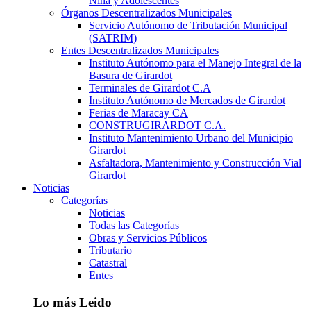
Niña y Adolescentes
Órganos Descentralizados Municipales
Servicio Autónomo de Tributación Municipal
(SATRIM)
Entes Descentralizados Municipales
Instituto Autónomo para el Manejo Integral de la
Basura de Girardot
Terminales de Girardot C.A
Instituto Autónomo de Mercados de Girardot
Ferias de Maracay CA
CONSTRUGIRARDOT C.A.
Instituto Mantenimiento Urbano del Municipio
Girardot
Asfaltadora, Mantenimiento y Construcción Vial
Girardot
Noticias
Categorías
Noticias
Todas las Categorías
Obras y Servicios Públicos
Tributario
Catastral
Entes
Lo más Leido