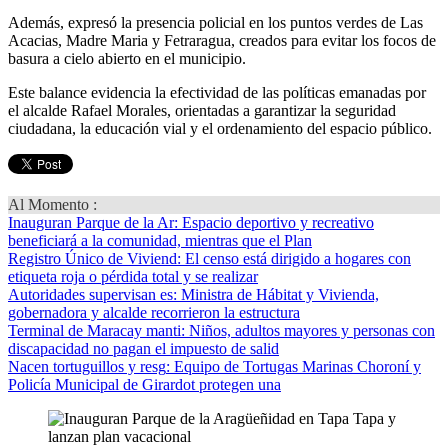
Además, expresó la presencia policial en los puntos verdes de Las
Acacias, Madre Maria y Fetraragua, creados para evitar los focos de
basura a cielo abierto en el municipio.
Este balance evidencia la efectividad de las políticas emanadas por
el alcalde Rafael Morales, orientadas a garantizar la seguridad
ciudadana, la educación vial y el ordenamiento del espacio público.
Al Momento :
Inauguran Parque de la Ar
: Espacio deportivo y recreativo
beneficiará a la comunidad, mientras que el Plan
Registro Único de Viviend
: El censo está dirigido a hogares con
etiqueta roja o pérdida total y se realizar
Autoridades supervisan es
: Ministra de Hábitat y Vivienda,
gobernadora y alcalde recorrieron la estructura
Terminal de Maracay manti
: Niños, adultos mayores y personas con
discapacidad no pagan el impuesto de salid
Nacen tortuguillos y resg
: Equipo de Tortugas Marinas Choroní y
Policía Municipal de Girardot protegen una