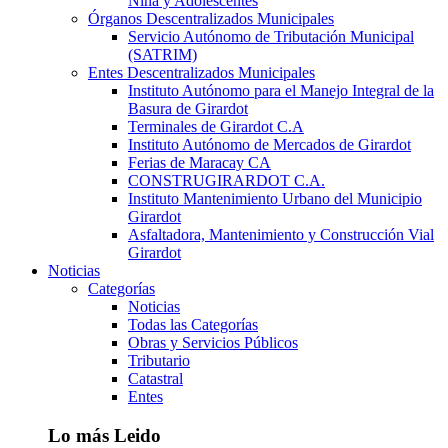
Niña y Adolescentes
Órganos Descentralizados Municipales
Servicio Autónomo de Tributación Municipal
(SATRIM)
Entes Descentralizados Municipales
Instituto Autónomo para el Manejo Integral de la
Basura de Girardot
Terminales de Girardot C.A
Instituto Autónomo de Mercados de Girardot
Ferias de Maracay CA
CONSTRUGIRARDOT C.A.
Instituto Mantenimiento Urbano del Municipio
Girardot
Asfaltadora, Mantenimiento y Construcción Vial
Girardot
Noticias
Categorías
Noticias
Todas las Categorías
Obras y Servicios Públicos
Tributario
Catastral
Entes
Lo más Leido