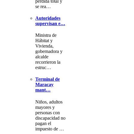
pérdida total y
se rea…
Autoridades
supervisan e…
Ministra de
Hábitat y
Vivienda,
gobernadora y
alcalde
recorrieron la
estruc…
Terminal de
Maracay
mant…
Niños, adultos
mayores y
personas con
discapacidad no
pagan el
impuesto de …