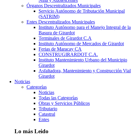
Niña y Adolescentes
Órganos Descentralizados Municipales
Servicio Autónomo de Tributación Municipal
(SATRIM)
Entes Descentralizados Municipales
Instituto Autónomo para el Manejo Integral de la
Basura de Girardot
Terminales de Girardot C.A
Instituto Autónomo de Mercados de Girardot
Ferias de Maracay CA
CONSTRUGIRARDOT C.A.
Instituto Mantenimiento Urbano del Municipio
Girardot
Asfaltadora, Mantenimiento y Construcción Vial
Girardot
Noticias
Categorías
Noticias
Todas las Categorías
Obras y Servicios Públicos
Tributario
Catastral
Entes
Lo más Leido