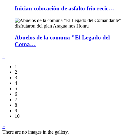
Inician colocación de asfalto frío recic…
Abuelos de la comuna "El Legado del
Coma…
«
1
2
3
4
5
6
7
8
9
10
»
There are no images in the gallery.