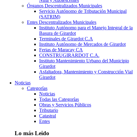
Niña y Adolescentes
Órganos Descentralizados Municipales
Servicio Autónomo de Tributación Municipal
(SATRIM)
Entes Descentralizados Municipales
Instituto Autónomo para el Manejo Integral de la
Basura de Girardot
Terminales de Girardot C.A
Instituto Autónomo de Mercados de Girardot
Ferias de Maracay CA
CONSTRUGIRARDOT C.A.
Instituto Mantenimiento Urbano del Municipio
Girardot
Asfaltadora, Mantenimiento y Construcción Vial
Girardot
Noticias
Categorías
Noticias
Todas las Categorías
Obras y Servicios Públicos
Tributario
Catastral
Entes
Lo más Leido