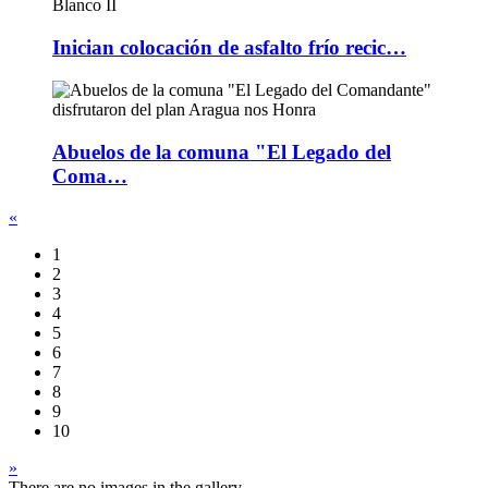
Inician colocación de asfalto frío recic…
Abuelos de la comuna "El Legado del
Coma…
«
1
2
3
4
5
6
7
8
9
10
»
There are no images in the gallery.