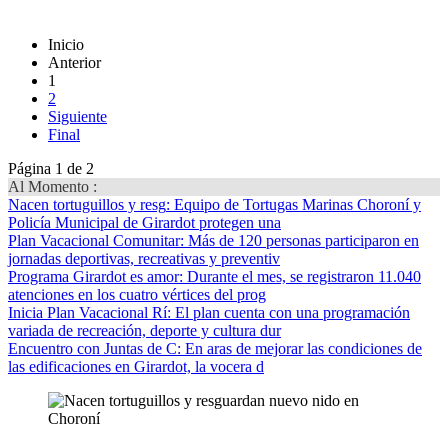
Inicio
Anterior
1
2
Siguiente
Final
Página 1 de 2
Al Momento :
Nacen tortuguillos y resg
: Equipo de Tortugas Marinas Choroní y
Policía Municipal de Girardot protegen una
Plan Vacacional Comunitar
: Más de 120 personas participaron en
jornadas deportivas, recreativas y preventiv
Programa Girardot es amor
: Durante el mes, se registraron 11.040
atenciones en los cuatro vértices del prog
Inicia Plan Vacacional Rí
: El plan cuenta con una programación
variada de recreación, deporte y cultura dur
Encuentro con Juntas de C
: En aras de mejorar las condiciones de
las edificaciones en Girardot, la vocera d