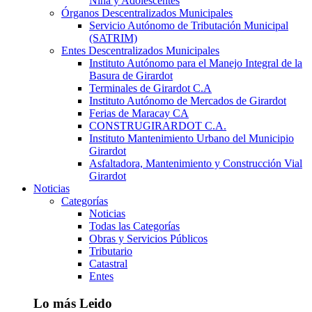
Niña y Adolescentes
Órganos Descentralizados Municipales
Servicio Autónomo de Tributación Municipal
(SATRIM)
Entes Descentralizados Municipales
Instituto Autónomo para el Manejo Integral de la
Basura de Girardot
Terminales de Girardot C.A
Instituto Autónomo de Mercados de Girardot
Ferias de Maracay CA
CONSTRUGIRARDOT C.A.
Instituto Mantenimiento Urbano del Municipio
Girardot
Asfaltadora, Mantenimiento y Construcción Vial
Girardot
Noticias
Categorías
Noticias
Todas las Categorías
Obras y Servicios Públicos
Tributario
Catastral
Entes
Lo más Leido