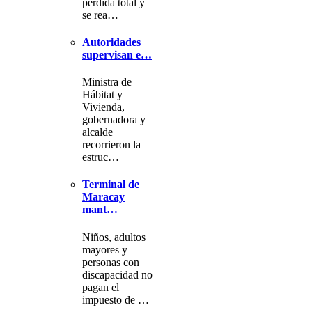
pérdida total y
se rea…
Autoridades
supervisan e…
Ministra de
Hábitat y
Vivienda,
gobernadora y
alcalde
recorrieron la
estruc…
Terminal de
Maracay
mant…
Niños, adultos
mayores y
personas con
discapacidad no
pagan el
impuesto de …