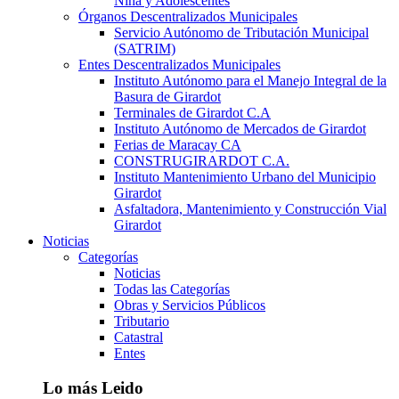
Niña y Adolescentes
Órganos Descentralizados Municipales
Servicio Autónomo de Tributación Municipal
(SATRIM)
Entes Descentralizados Municipales
Instituto Autónomo para el Manejo Integral de la
Basura de Girardot
Terminales de Girardot C.A
Instituto Autónomo de Mercados de Girardot
Ferias de Maracay CA
CONSTRUGIRARDOT C.A.
Instituto Mantenimiento Urbano del Municipio
Girardot
Asfaltadora, Mantenimiento y Construcción Vial
Girardot
Noticias
Categorías
Noticias
Todas las Categorías
Obras y Servicios Públicos
Tributario
Catastral
Entes
Lo más Leido