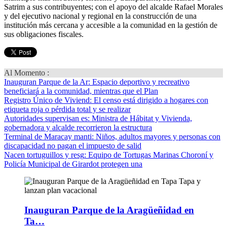
Satrim a sus contribuyentes; con el apoyo del alcalde Rafael Morales
y del ejecutivo nacional y regional en la construcción de una
institución más cercana y accesible a la comunidad en la gestión de
sus obligaciones fiscales.
Al Momento :
Inauguran Parque de la Ar
: Espacio deportivo y recreativo
beneficiará a la comunidad, mientras que el Plan
Registro Único de Viviend
: El censo está dirigido a hogares con
etiqueta roja o pérdida total y se realizar
Autoridades supervisan es
: Ministra de Hábitat y Vivienda,
gobernadora y alcalde recorrieron la estructura
Terminal de Maracay manti
: Niños, adultos mayores y personas con
discapacidad no pagan el impuesto de salid
Nacen tortuguillos y resg
: Equipo de Tortugas Marinas Choroní y
Policía Municipal de Girardot protegen una
Inauguran Parque de la Aragüeñidad en
Ta…