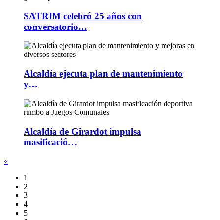
SATRIM celebró 25 años con
conversatorio…
Alcaldía ejecuta plan de mantenimiento
y…
Alcaldía de Girardot impulsa
masificació…
«
1
2
3
4
5